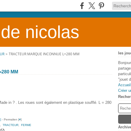
 de nicolas
les jou
EUR
>
TRACTEUR MARQUE INCONNUE L=280 MM
Bonjour
partage
=280 MM
particu
"jouet 
Accueil
Créer u
Recher
ade in ? . Les roues sont également en plastique soufflé. L = 280
…
]
- Permalien [
#
]
,
TRACTEUR
,
FERME
Archiv