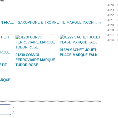
2024
2023
Janv
2022
Déc
2021
Janv
VOITURE COURSE MARQUE FALK MADE IN FRANCE
SAXOPHONE & TROMPETTE MARQUE INCONNUE
2020
Nov
2018
Oct
Déc
2017
Sep
Nov
Janv
2014
Aoû
Oct
Déc
Juil
Sep
Nov
Déc
01229 SACHET JOUET
Juin
Aoû
Oct
01230 CONVOI
PLAGE MARQUE FALK
Mai
Juil
Sep
FERROVIAIRE MARQUE
Avri
Aoû
ETIT
TUDOR ROSE
Mar
Juil
Janv
Juin
Mai
ARQUE
Mar
Févr
Janv