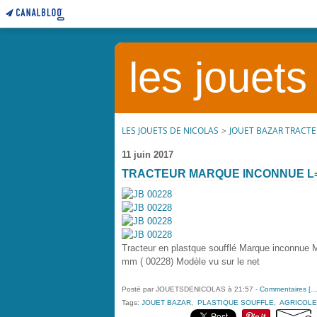
les jouets
LES JOUETS DE NICOLAS
>
JOUET BAZAR TRACT
11 juin 2017
TRACTEUR MARQUE INCONNUE L
Tracteur en plastque soufflé Marque inconnue M
mm ( 00228) Modèle vu sur le net
Posté par JOUETSDENICOLAS à 21:57 -
Commentaires [
Tags:
JOUET BAZAR
,
PLASTIQUE SOUFFLE
,
AGRICOLE