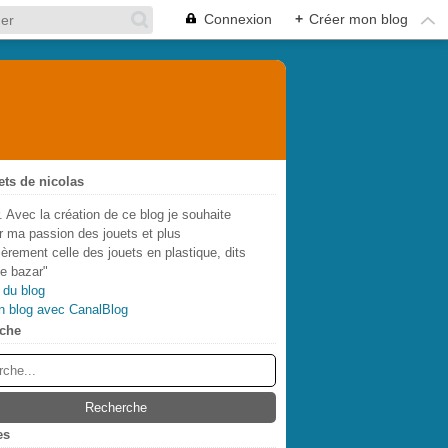
Connexion
+
Créer mon blog
ets de nicolas
. Avec la création de ce blog je souhaite
r ma passion des jouets et plus
lièrement celle des jouets en plastique, dits
de bazar"
 du blog
n blog avec CanalBlog
che
es