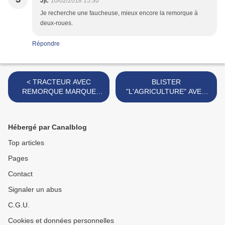
Jjc
10/02/2018 15:30
Je recherche une faucheuse, mieux encore la remorque à
deux-roues.
Répondre
< TRACTEUR AVEC
BLISTER
REMORQUE MARQUE
"L'AGRICULTURE" AVEC
INCONNUE
LAND ROVER MARQUE
MOB SUPERJOUET >
Hébergé par Canalblog
Top articles
Pages
Contact
Signaler un abus
C.G.U.
Cookies et données personnelles