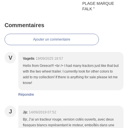
Commentaires
Ajouter un commentaire
V
Vagelis
19/09/2025 18:57
Hello from Greece!!! <br /> I had many tractors just like that but
with the two wheel trailer. I currently look for other colors to
add to my collection! If there is anything for sale please let me
know!
Répondre
J
Jjc
14/09/2019 07:52
Bjr, J’ai un tracteur rouge, version cotés ouverts, avec deux
flasques blancs représentant le moteur, emboîtés dans une