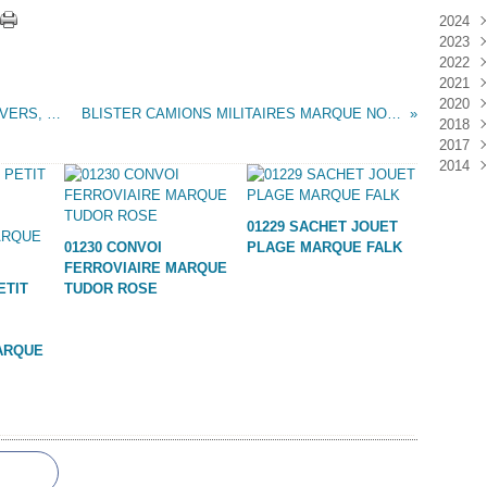
2024
2023
Janv
2022
Déc
2021
Janv
2020
Nov
CLAIRBOIS : PUB, LOGO, CATALOGUE, DIVERS, ETC....
BLISTER CAMIONS MILITAIRES MARQUE NOREDA
2018
Oct
Déc
2017
Sep
Nov
Janv
2014
Aoû
Oct
Déc
Juil
Sep
Nov
Déc
Juin
Aoû
Oct
01229 SACHET JOUET
Mai
Juil
Sep
01230 CONVOI
PLAGE MARQUE FALK
Avri
Aoû
FERROVIAIRE MARQUE
Mar
Juil
ETIT
TUDOR ROSE
Janv
Juin
Mai
Mar
ARQUE
Févr
Janv