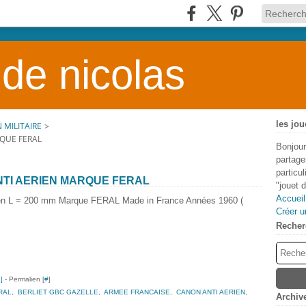
 de nicolas
les jou
 MILITAIRE
>
RQUE FERAL
Bonjour
partage
particu
NTI AERIEN MARQUE FERAL
"jouet 
Accueil
ien L = 200 mm Marque FERAL Made in France Années 1960 (
Créer u
Recher
…
]
- Permalien [
#
]
RAL
,
BERLIET GBC GAZELLE
,
ARMEE FRANCAISE
,
CANON ANTI AERIEN
,
Archiv