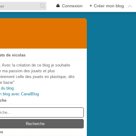
Connexion
+
Créer mon blog
ets de nicolas
. Avec la création de ce blog je souhaite
r ma passion des jouets et plus
lièrement celle des jouets en plastique, dits
de bazar"
 du blog
n blog avec CanalBlog
che
es