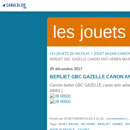
les jouets
LES JOUETS DE NICOLAS
>
JOUET BAZAR CAMION
BERLIET GBC GAZELLE CANON ANTI AERIEN MA
25 décembre 2017
BERLIET GBC GAZELLE CANON A
Camion berliet GBC GAZELLE canon antii aér
00503 )
Posté par JOUETSDENICOLAS à 21:42 -
Commentaires [
Tags:
JOUET BAZAR
,
MILITAIRE
,
BERLIET
,
ARMEE
,
FE
MADE IN FRANCE
,
SACHET