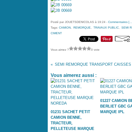
Posté par JOUETSDENICOLAS à 19:24 -
Commentaires [
Tags:
CAMION
,
REMORQUE
,
TRAVAUX PUBLIC
,
SEMI 
CIMENT
Vous aimez ?
0 vote
Vous aimerez aussi :
01227 CAMION 
BERLIET GBC G
01231 SACHET PETIT
MARQUE IPL
CAMION BENNE,
TRACTEUR,
PELLETEUSE MARQUE