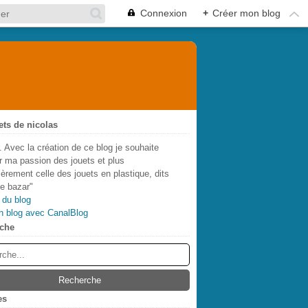
Connexion
+
Créer mon blog
ets de nicolas
. Avec la création de ce blog je souhaite
r ma passion des jouets et plus
lièrement celle des jouets en plastique, dits
de bazar"
 du blog
n blog avec CanalBlog
che
es