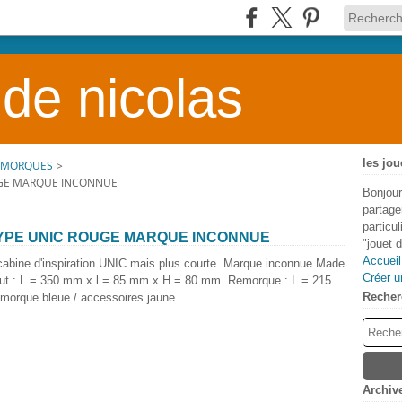
 de nicolas
les jou
REMORQUES
>
UGE MARQUE INCONNUE
Bonjour
partage
particu
TYPE UNIC ROUGE MARQUE INCONNUE
"jouet 
Accueil
cabine d'inspiration UNIC mais plus courte. Marque inconnue Made
Créer u
 tout : L = 350 mm x l = 85 mm x H = 80 mm. Remorque : L = 215
Recher
morque bleue / accessoires jaune
Archiv