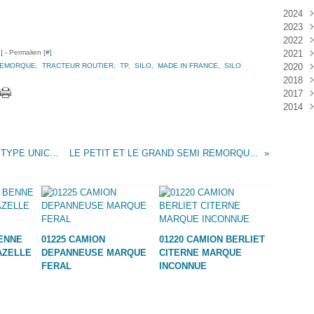
2024
2023
Janv
2022
Déc
…
]
- Permalien [
#
]
2021
Janv
REMORQUE
,
TRACTEUR ROUTIER
,
TP
,
SILO
,
MADE IN FRANCE
,
SILO
2020
Nov
2018
Oct
Déc
2017
Sep
Nov
Janv
2014
Aoû
Oct
Déc
Juil
Sep
Nov
Déc
Juin
Aoû
Oct
Mai
Juil
Sep
SEMI REMORQUE TRANSPORT CAISSES TYPE UNIC MARQUE INCONNUE
LE PETIT ET LE GRAND SEMI REMORQUE SILOS CIMENT
Avri
Aoû
Mar
Juil
Janv
Juin
Mai
Mar
Févr
BENNE
01225 CAMION
01220 CAMION BERLIET
Janv
AZELLE
DEPANNEUSE MARQUE
CITERNE MARQUE
FERAL
INCONNUE