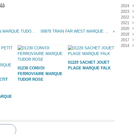
2024
2023
Janv
2022
Déc
2021
Janv
2020
Nov
00880 PELLE A GODET SUR PORTE ENGIN MARQUE TUDOR ROSE ROSEDALE
00878 TRAIN FAR WEST MARQUE TUDOR ROSE
2018
Oct
Déc
2017
Sep
Nov
Janv
2014
Aoû
Oct
Déc
Juil
Sep
Nov
Déc
Juin
Aoû
Oct
01229 SACHET JOUET
Mai
Juil
Sep
01230 CONVOI
PLAGE MARQUE FALK
Avri
Aoû
FERROVIAIRE MARQUE
Mar
Juil
ETIT
TUDOR ROSE
Janv
Juin
Mai
Mar
ARQUE
Févr
Janv