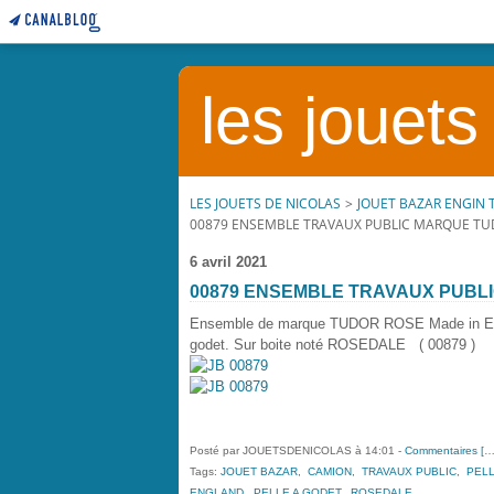
les jouets
LES JOUETS DE NICOLAS
>
JOUET BAZAR ENGIN 
00879 ENSEMBLE TRAVAUX PUBLIC MARQUE TU
6 avril 2021
00879 ENSEMBLE TRAVAUX PUBL
Ensemble de marque TUDOR ROSE Made in Engla
godet. Sur boite noté ROSEDALE ( 00879 )
Posté par JOUETSDENICOLAS à 14:01 -
Commentaires [
Tags:
JOUET BAZAR
,
CAMION
,
TRAVAUX PUBLIC
,
PEL
ENGLAND
,
PELLE A GODET
,
ROSEDALE