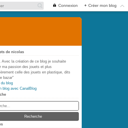
Connexion
+
Créer mon blog
ets de nicolas
. Avec la création de ce blog je souhaite
r ma passion des jouets et plus
lièrement celle des jouets en plastique, dits
de bazar"
 du blog
n blog avec CanalBlog
che
es