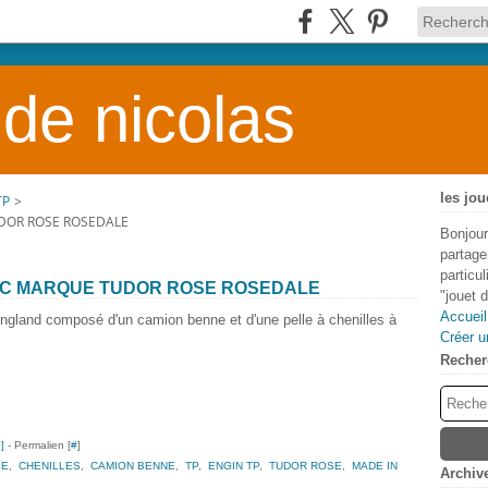
 de nicolas
les jou
TP
>
DOR ROSE ROSEDALE
Bonjour
partage
particu
IC MARQUE TUDOR ROSE ROSEDALE
"jouet 
Accueil
nd composé d'un camion benne et d'une pelle à chenilles à
Créer u
Recher
…
]
- Permalien [
#
]
LE
,
CHENILLES
,
CAMION BENNE
,
TP
,
ENGIN TP
,
TUDOR ROSE
,
MADE IN
Archiv