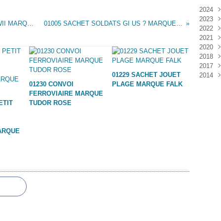
2024
2023
Janv
01003 SACHET SOLDATS ALLEMANDS WWII MARQUE INCONNUE
01005 SACHET SOLDATS GI US ? MARQUE INCONNUE
2022
Déc
2021
Janv
2020
Nov
2018
Oct
Déc
2017
Sep
Nov
Janv
01229 SACHET JOUET
2014
Aoû
Oct
Déc
01230 CONVOI
PLAGE MARQUE FALK
Juil
Sep
Nov
Déc
FERROVIAIRE MARQUE
Juin
Aoû
Oct
ETIT
TUDOR ROSE
Mai
Juil
Sep
Avri
Aoû
Mar
Juil
ARQUE
Janv
Juin
Mai
Mar
Févr
Janv