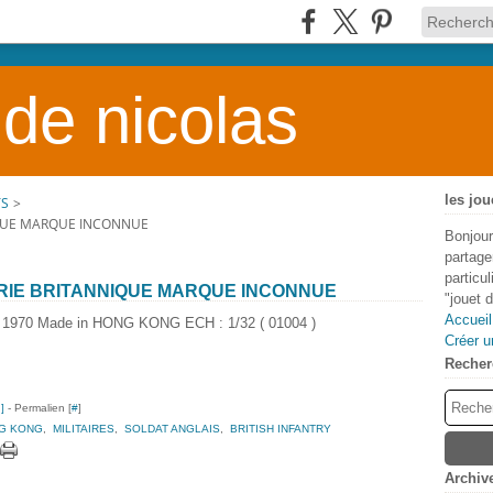
 de nicolas
les jou
TS
>
IQUE MARQUE INCONNUE
Bonjour
partage
particu
ERIE BRITANNIQUE MARQUE INCONNUE
"jouet 
Accueil
/ 1970 Made in HONG KONG ECH : 1/32 ( 01004 )
Créer u
Recher
…
]
- Permalien [
#
]
NG KONG
,
MILITAIRES
,
SOLDAT ANGLAIS
,
BRITISH INFANTRY
Archiv