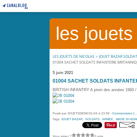
les jouets
LES JOUETS DE NICOLAS
>
JOUET BAZAR SOLDA
01004 SACHET SOLDATS INFANTERIE BRITANN
5 juin 2021
01004 SACHET SOLDATS INFANT
BRITISH INFANTRY A priori des années 1960 
Posté par JOUETSDENICOLAS à 23:58 -
Commentaires [
Tags:
JOUET BAZAR
,
SOLDATS
,
ARMEE
,
MADE IN HO
Vous aimez ?
0 vote