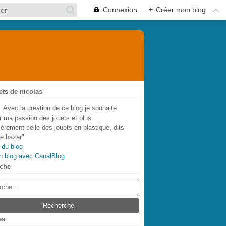
Connexion
+
Créer mon blog
ets de nicolas
. Avec la création de ce blog je souhaite
r ma passion des jouets et plus
lièrement celle des jouets en plastique, dits
de bazar"
 du blog
n blog avec CanalBlog
che
es