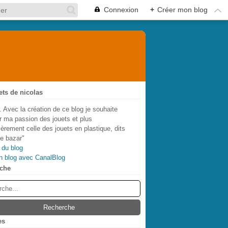
Connexion
+
Créer mon blog
ets de nicolas
. Avec la création de ce blog je souhaite
r ma passion des jouets et plus
lièrement celle des jouets en plastique, dits
de bazar"
 du blog
n blog avec CanalBlog
che
es