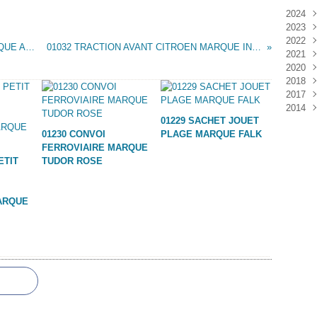
2024
2023
Janv
2022
Déc
01031 SACHET COW-BOYS INDIENS MARQUE ALKASTAP
01032 TRACTION AVANT CITROEN MARQUE INCONNUE
2021
Janv
2020
Nov
2018
Oct
Déc
2017
Sep
Nov
Janv
2014
Aoû
Oct
Déc
01229 SACHET JOUET
Juil
Sep
Nov
Déc
01230 CONVOI
PLAGE MARQUE FALK
Juin
Aoû
Oct
FERROVIAIRE MARQUE
Mai
Juil
Sep
ETIT
TUDOR ROSE
Avri
Aoû
Mar
Juil
Janv
Juin
ARQUE
Mai
Mar
Févr
Janv