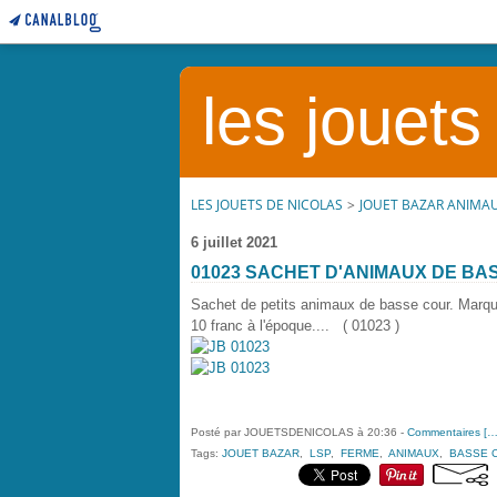
les jouets
LES JOUETS DE NICOLAS
>
JOUET BAZAR ANIMA
6 juillet 2021
01023 SACHET D'ANIMAUX DE BA
Sachet de petits animaux de basse cour. Mar
10 franc à l'époque.... ( 01023 )
Posté par JOUETSDENICOLAS à 20:36 -
Commentaires [
Tags:
JOUET BAZAR
,
LSP
,
FERME
,
ANIMAUX
,
BASSE 