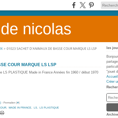
 de nicolas
les jou
UX
>
01023 SACHET D'ANIMAUX DE BASSE COUR MARQUE LS LSP
Bonjour
partage
SSE COUR MARQUE LS LSP
particu
"jouet 
que LS PLASTIQUE Made in France Années fin 1960 / début 1970
Accueil
Créer u
Recher
…
]
- Permalien [
#
]
COUR
,
MADE IN FRANCE
,
LS
,
LS PLASTIQUE
Archiv