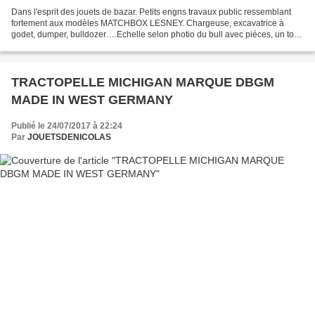
Dans l'esprit des jouets de bazar. Petits engns travaux public ressemblant
fortement aux modèles MATCHBOX LESNEY. Chargeuse, excavatrice à
godet, dumper, bulldozer….Echelle selon photio du bull avec piéces, un tout
petit peu plus grand que du H0 (1/87...
TRACTOPELLE MICHIGAN MARQUE DBGM
MADE IN WEST GERMANY
Publié le 24/07/2017 à 22:24
Par
JOUETSDENICOLAS