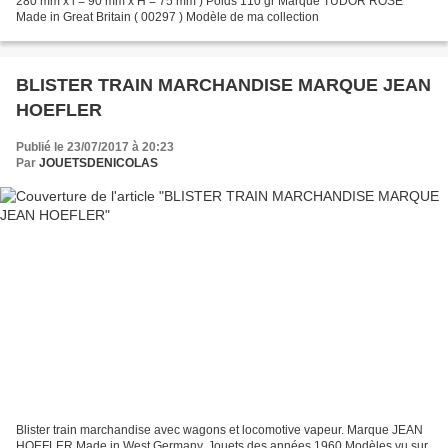
280 mm x l = 90 mm x H = 75 mm ) Poids 110 gr Marque TUDOR ROSE
Made in Great Britain ( 00297 ) Modèle de ma collection
BLISTER TRAIN MARCHANDISE MARQUE JEAN
HOEFLER
Publié le 23/07/2017 à 20:23
Par
JOUETSDENICOLAS
Blister train marchandise avec wagons et locomotive vapeur. Marque JEAN
HOEFLER Made in West Germany. Jouets des années 1960 Modèles vu sur