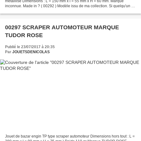
métalllisé Dimensions : L = 150 mm x l = 55 mm x H = 60 mm. Marque
inconnue. Made in ? ( 00292 ) Modèle issu de ma collection. Si quelqu'un a
des infos sur ce modèle je suis preneur
00297 SCRAPER AUTOMOTEUR MARQUE
TUDOR ROSE
Publié le 23/07/2017 à 20:35
Par
JOUETSDENICOLAS
Jouet de bazar engin TP type scraper automoteur Dimensions hors tout : L =