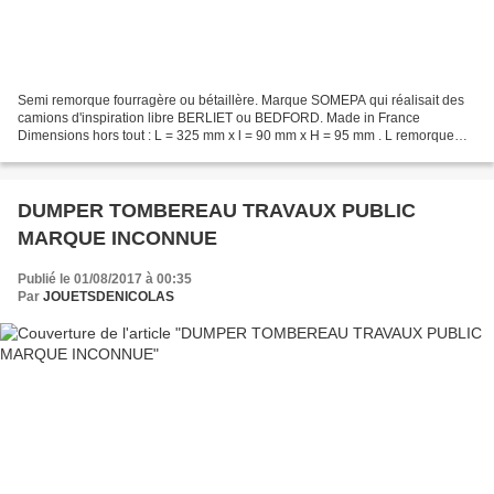
Semi remorque fourragère ou bétaillère. Marque SOMEPA qui réalisait des
camions d'inspiration libre BERLIET ou BEDFORD. Made in France
Dimensions hors tout : L = 325 mm x l = 90 mm x H = 95 mm . L remorque
seule = 270 mm. Poids = 150 grs.Le bleu et jaune...
DUMPER TOMBEREAU TRAVAUX PUBLIC
MARQUE INCONNUE
Publié le 01/08/2017 à 00:35
Par
JOUETSDENICOLAS