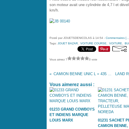
son moteur avait une cylindrée de 4,7 l et déve
km/h.
Posté par JOUETSDENICOLAS à 14:54 -
Commentaires [
Tags:
JOUET BAZAR
,
VOITURE COURSE
,
VOITURE
,
BU
Vous aimez ?
0 vote
CAMION BENNE UNIC L = 435 MM
Vous aimerez aussi :
01233 GRAND COWBOYS
ET INDIENS MARQUE
LOUIS MARX
01231 SACHET P
CAMION BENNE,