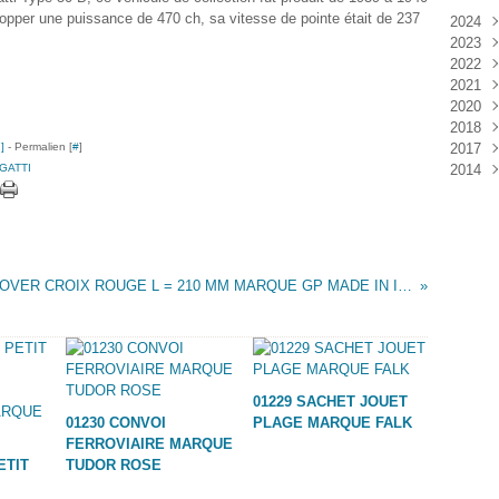
lopper une puissance de 470 ch, sa vitesse de pointe était de 237
2024
2023
Janv
2022
Déc
2021
Janv
2020
Nov
2018
Oct
Déc
…
]
- Permalien [
#
]
2017
Sep
Nov
Janv
GATTI
2014
Aoû
Oct
Déc
Juil
Sep
Nov
Déc
Juin
Aoû
Oct
Mai
Juil
Sep
Avri
Aoû
Mar
Juil
LAND ROVER CROIX ROUGE L = 210 MM MARQUE GP MADE IN ITALY
Janv
Juin
Mai
Mar
Févr
Janv
01229 SACHET JOUET
01230 CONVOI
PLAGE MARQUE FALK
FERROVIAIRE MARQUE
ETIT
TUDOR ROSE