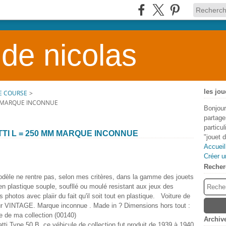
 de nicolas
les jou
E COURSE
>
M MARQUE INCONNUE
Bonjour
partage
particu
TI L = 250 MM MARQUE INCONNUE
"jouet 
Accueil
Créer u
Recher
dèle ne rentre pas, selon mes critères, dans la gamme des jouets
en plastique souple, soufllé ou moulé resistant aux jeux des
 photos avec plaiir du fait qu'il soit tout en plastique. Voiture de
ur VINTAGE. Marque inconnue . Made in ? Dimensions hors tout :
 de ma collection (00140)
Archiv
ti Type 50 B, ce véhicule de collection fut produit de 1939 à 1940