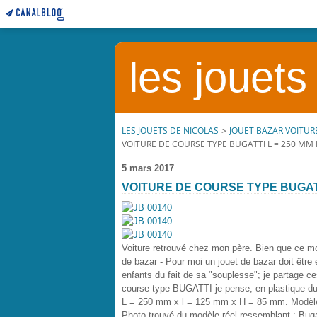
les jouets
LES JOUETS DE NICOLAS
>
JOUET BAZAR VOITUR
VOITURE DE COURSE TYPE BUGATTI L = 250 M
5 mars 2017
VOITURE DE COURSE TYPE BUGAT
Voiture retrouvé chez mon père. Bien que ce mo
de bazar - Pour moi un jouet de bazar doit être 
enfants du fait de sa "souplesse"; je partage ces
course type BUGATTI je pense, en plastique d
L = 250 mm x l = 125 mm x H = 85 mm. Modèle
Photo trouvé du modèle réel ressemblant : Bugat