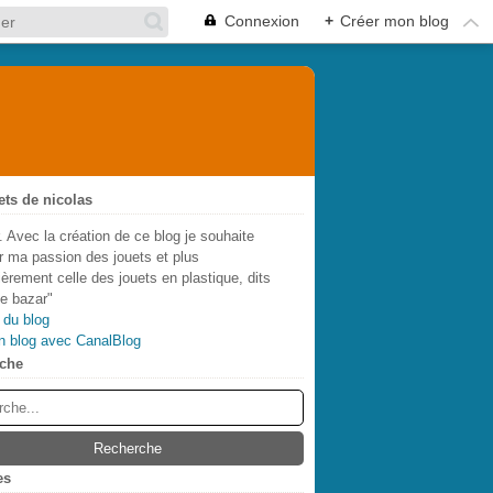
Connexion
+
Créer mon blog
ets de nicolas
. Avec la création de ce blog je souhaite
r ma passion des jouets et plus
lièrement celle des jouets en plastique, dits
de bazar"
 du blog
n blog avec CanalBlog
che
es