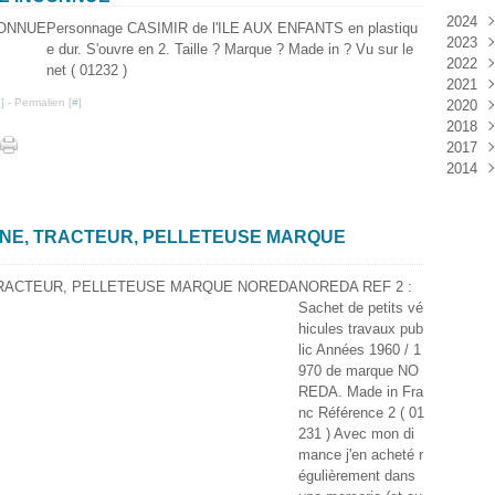
2024
Personnage CASIMIR de l'ILE AUX ENFANTS en plastiqu
2023
Janv
e dur. S'ouvre en 2. Taille ? Marque ? Made in ? Vu sur le
2022
Déc
net ( 01232 )
2021
Janv
…
]
- Permalien [
#
]
2020
Nov
2018
Oct
Déc
2017
Sep
Nov
Janv
2014
Aoû
Oct
Déc
Juil
Sep
Nov
Déc
Juin
Aoû
Oct
Mai
Juil
Sep
NNE, TRACTEUR, PELLETEUSE MARQUE
Avri
Aoû
Mar
Juil
NOREDA REF 2 :
Janv
Juin
Sachet de petits vé
Mai
hicules travaux pub
Mar
lic Années 1960 / 1
Févr
970 de marque NO
Janv
REDA. Made in Fra
nc Référence 2 ( 01
231 ) Avec mon di
mance j'en acheté r
égulièrement dans