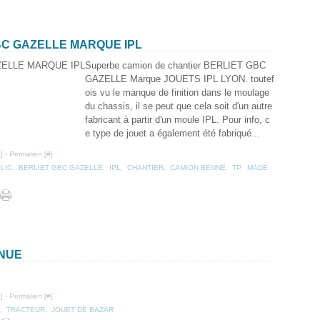
BC GAZELLE MARQUE IPL
Superbe camion de chantier BERLIET GBC
GAZELLE Marque JOUETS IPL LYON. toutef
ois vu le manque de finition dans le moulage
du chassis, il se peut que cela soit d'un autre
fabricant à partir d'un moule IPL. Pour info, c
e type de jouet a également été fabriqué...
…
]
- Permalien [
#
]
LIC
,
BERLIET GBC GAZELLE
,
IPL
,
CHANTIER
,
CAMION BENNE
,
TP
,
MADE
NNUE
…
]
- Permalien [
#
]
,
TRACTEUR
,
JOUET DE BAZAR