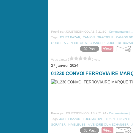
Posté par JOUETSDENICOLAS à 21:30 -
Commentaires [
Tags:
JOUET BAZAR
,
CAMION
,
TRACTEUR
,
CAMION B
GODET
,
A VENDRE OU A ECHANGER
,
JOUET DE BAZAR
Vous aimez ?
0 vote
27 janvier 2024
01230 CONVOI FERROVIAIRE MA
Posté par JOUETSDENICOLAS à 21:24 -
Commentaires [
Tags:
JOUET BAZAR
,
LOCOMOTIVE
,
TRAIN
,
ENGIN TP
SCRAPER
,
NIVELEUSE
,
A VENDRE OU A ECHANGER
,