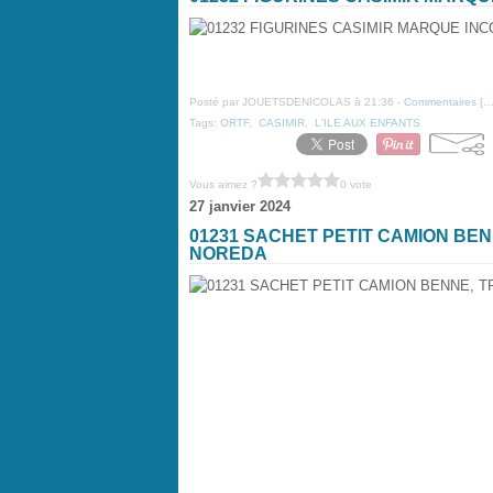
Posté par JOUETSDENICOLAS à 21:36 -
Commentaires [
Tags:
ORTF
,
CASIMIR
,
L'ILE AUX ENFANTS
Vous aimez ?
0 vote
27 janvier 2024
01231 SACHET PETIT CAMION BE
NOREDA