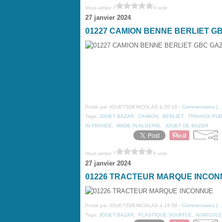
Vous aimez ?
0 vote
27 janvier 2024
01227 CAMION BENNE BERLIET G
Posté par JOUETSDENICOLAS à 20:18 -
Commentaires [
Tags:
JOUET BAZAR
,
CAMION
,
BERLIET
,
TRAVAUX PUB
IN FRANCE
,
MADE IN ALGERIE
,
JOUET DE BAZAR
Vous aimez ?
0 vote
27 janvier 2024
01226 TRACTEUR MARQUE INCO
Posté par JOUETSDENICOLAS à 19:58 -
Commentaires [
Tags:
JOUET BAZAR
,
PLASTIQUE SOUFFLE
,
AGRICOLE