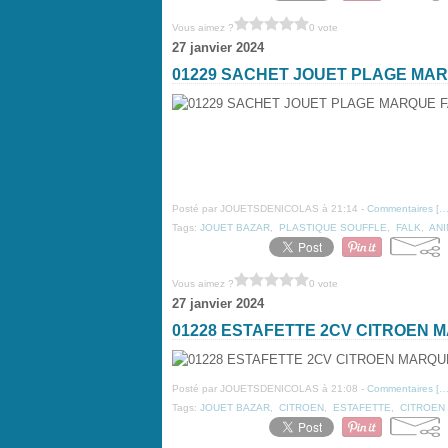
Vous aimez ?
0 vote
27 janvier 2024
01229 SACHET JOUET PLAGE MA
Posté par JOUETSDENICOLAS à 21:14 -
Commentaires [
Tags:
JOUET BAZAR
,
PLASTIQUE SOUFFLE
,
FALK
,
AN
Vous aimez ?
0 vote
27 janvier 2024
01228 ESTAFETTE 2CV CITROEN
Posté par JOUETSDENICOLAS à 21:08 -
Commentaires [
Tags:
JOUET BAZAR
,
CITROEN
,
ESTAFETTE
,
CITROEN