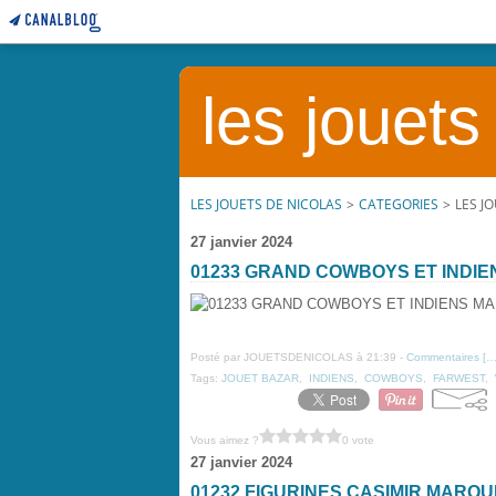
les jouets
LES JOUETS DE NICOLAS
>
CATEGORIES
>
LES J
27 janvier 2024
01233 GRAND COWBOYS ET INDI
Posté par JOUETSDENICOLAS à 21:39 -
Commentaires [
Tags:
JOUET BAZAR
,
INDIENS
,
COWBOYS
,
FARWEST
,
Vous aimez ?
0 vote
27 janvier 2024
01232 FIGURINES CASIMIR MARQ