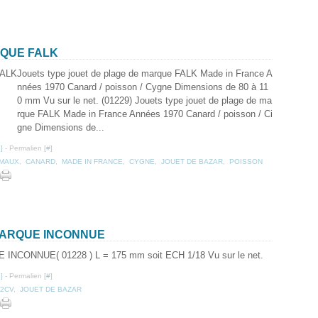
RQUE FALK
Jouets type jouet de plage de marque FALK Made in France A
nnées 1970 Canard / poisson / Cygne Dimensions de 80 à 11
0 mm Vu sur le net. (01229) Jouets type jouet de plage de ma
rque FALK Made in France Années 1970 Canard / poisson / Ci
gne Dimensions de...
…
]
- Permalien [
#
]
IMAUX
,
CANARD
,
MADE IN FRANCE
,
CYGNE
,
JOUET DE BAZAR
,
POISSON
 MARQUE INCONNUE
( 01228 ) L = 175 mm soit ECH 1/18 Vu sur le net.
…
]
- Permalien [
#
]
 2CV
,
JOUET DE BAZAR