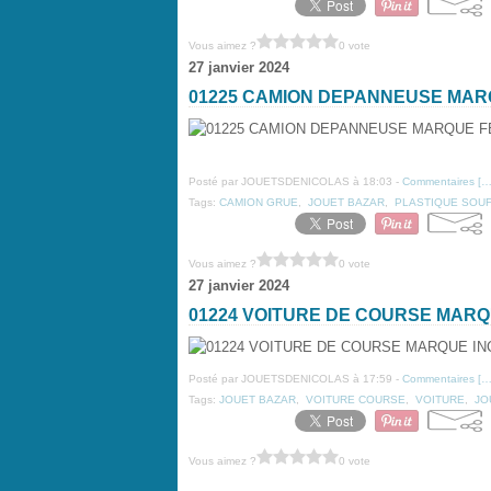
Vous aimez ?
0 vote
27 janvier 2024
01225 CAMION DEPANNEUSE MAR
Posté par JOUETSDENICOLAS à 18:03 -
Commentaires [
Tags:
CAMION GRUE
,
JOUET BAZAR
,
PLASTIQUE SOU
Vous aimez ?
0 vote
27 janvier 2024
01224 VOITURE DE COURSE MAR
Posté par JOUETSDENICOLAS à 17:59 -
Commentaires [
Tags:
JOUET BAZAR
,
VOITURE COURSE
,
VOITURE
,
JO
Vous aimez ?
0 vote