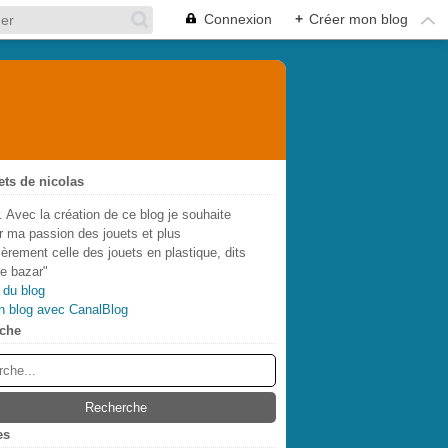
Connexion
+
Créer mon blog
ets de nicolas
. Avec la création de ce blog je souhaite
r ma passion des jouets et plus
lièrement celle des jouets en plastique, dits
de bazar"
 du blog
n blog avec CanalBlog
che
es