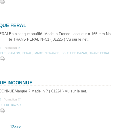
QUE FERAL
En plastique soufflé. Made in France Longueur = 165 mm No
té TRANS FERAL N+51 ( 01225 ) Vu sur le net.
…
]
- Permalien [
#
]
FFLE
,
CAMION
,
FERAL
,
MADE IN FRANCE
,
JOUET DE BAZAR
,
TRANS FERAL
QUE INCONNUE
Marque ? Made in ? ( 01224 ) Vu sur le net.
…
]
- Permalien [
#
]
UET DE BAZAR
1
2
>
>>