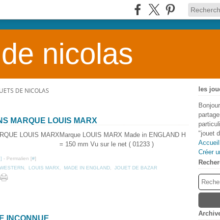
 de nicolas
les jou
OUETS DE NICOLAS
Bonjour
partage
ENS MARQUE LOUIS MARX
particu
"jouet 
Marque LOUIS MARX Made in ENGLAND H
Accueil
= 150 mm Vu sur le net ( 01233 )
Créer u
…
]
- Permalien [
#
]
Recher
WESTERN
,
LOUIS MARX
,
MADE IN ENGLAND
,
JOUET DE BAZAR
Archiv
UE INCONNUE