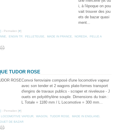
une mercerie (et ou
i, à l'époque on pou
vait trouver des jou
ets de bazar quasi
ment...
…
]
- Permalien [
#
]
ENNE
,
ENGIN TP
,
PELLETEUSE
,
MADE IN FRANCE
,
NOREDA
,
PELLE A
RQUE TUDOR ROSE
Convoi ferroviaire composé d'une locomotive vapeur
avec son tender et 2 wagons plate-formes transport
d'engins de travaux publics - scraper et niveleuse - J
ouets en polyéthylène souple. Dimensions du train :
L Totale = 1180 mm / L Locomotive = 300 mm...
…
]
- Permalien [
#
]
,
LOCOMOTIVE VAPEUR
,
WAGON
,
TUDOR ROSE
,
MADE IN ENGLAND
,
JOUET DE BAZAR