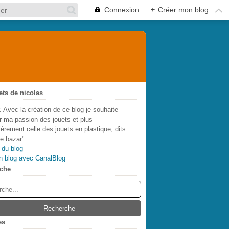
Connexion
+
Créer mon blog
ets de nicolas
. Avec la création de ce blog je souhaite
r ma passion des jouets et plus
lièrement celle des jouets en plastique, dits
de bazar"
 du blog
n blog avec CanalBlog
che
es