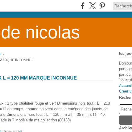
 de nicolas
les jou
U
>
M MARQUE INCONNUE
Bonjour
partage
particu
& L = 120 MM MARQUE INCONNUE
"jouet 
Accueil
Créer u
Recher
x : 1 type chalutier rouge et vert Dimensions hors tout : L = 210
u fil du temps, comme souvent dans la catégorie des jouets de
jaune Dimensions hors tout : L = 120 mm x l = 35 mm x H = 40.
Made in ? Modèle de ma collection (00183)
Archiv
…
]
- Permalien [
#
]