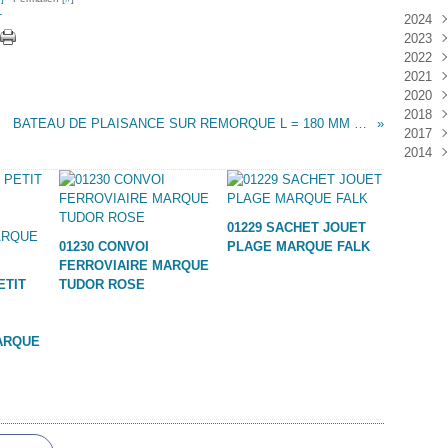
T
2024
2023
Janv
2022
Déc
2021
Janv
2020
Nov
2018
Oct
Déc
BATEAU DE PLAISANCE SUR REMORQUE L = 180 MM MARQUE INCONNUE
2017
Sep
Nov
Janv
2014
Aoû
Oct
Déc
Juil
Sep
Nov
Déc
Juin
Aoû
Oct
Mai
Juil
Sep
01229 SACHET JOUET
Avri
Aoû
01230 CONVOI
PLAGE MARQUE FALK
Mar
Juil
FERROVIAIRE MARQUE
Janv
Juin
ETIT
TUDOR ROSE
Mai
Mar
Févr
ARQUE
Janv