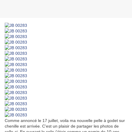
Comme annoncé le 17 juillet, voila ma nouvelle pelle à godet sur
chenille est arrivée. C'est un plaisir de partager les photos de
celle-ci. En ouvrant le colis j'étais comme un gamin de 10 ans