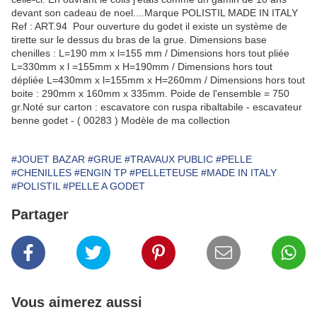
devant son cadeau de noel....Marque POLISTIL MADE IN ITALY
Ref : ART.94 Pour ouverture du godet il existe un système de
tirette sur le dessus du bras de la grue. Dimensions base
chenilles : L=190 mm x l=155 mm / Dimensions hors tout pliée
L=330mm x l =155mm x H=190mm / Dimensions hors tout
dépliée L=430mm x l=155mm x H=260mm / Dimensions hors tout
boite : 290mm x 160mm x 335mm. Poide de l'ensemble = 750
gr.Noté sur carton : escavatore con ruspa ribaltabile - escavateur
benne godet - ( 00283 ) Modèle de ma collection
#JOUET BAZAR
#GRUE
#TRAVAUX PUBLIC
#PELLE
#CHENILLES
#ENGIN TP
#PELLETEUSE
#MADE IN ITALY
#POLISTIL
#PELLE A GODET
Partager
Vous aimerez aussi