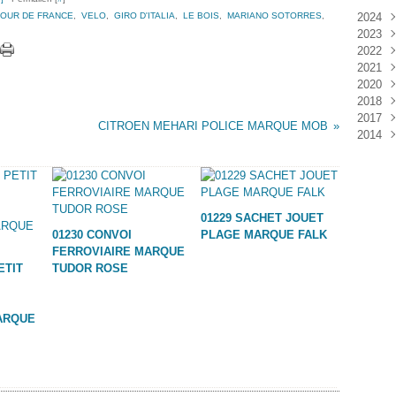
TOUR DE FRANCE
,
VELO
,
GIRO D'ITALIA
,
LE BOIS
,
MARIANO SOTORRES
,
2024
2023
Janv
2022
Déc
2021
Janv
2020
Nov
2018
Oct
Déc
2017
Sep
Nov
Janv
CITROEN MEHARI POLICE MARQUE MOB
2014
Aoû
Oct
Déc
Juil
Sep
Nov
Déc
Juin
Aoû
Oct
Mai
Juil
Sep
Avri
Aoû
01229 SACHET JOUET
Mar
Juil
01230 CONVOI
PLAGE MARQUE FALK
Janv
Juin
FERROVIAIRE MARQUE
Mai
ETIT
TUDOR ROSE
Mar
Févr
Janv
ARQUE