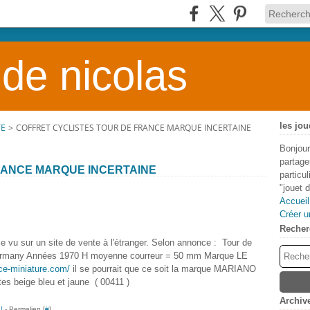
 de nicolas
les jou
TE
>
COFFRET CYCLISTES TOUR DE FRANCE MARQUE INCERTAINE
Bonjour
partage
RANCE MARQUE INCERTAINE
particu
"jouet 
Accueil
Créer u
Recher
 vu sur un site de vente à l'étranger. Selon annonce : Tour de
t Germany Années 1970 H moyenne courreur = 50 mm Marque LE
nce-miniature.com/
il se pourrait que ce soit la marque MARIANO
es beige bleu et jaune ( 00411 )
Archiv
…
]
- Permalien [
#
]