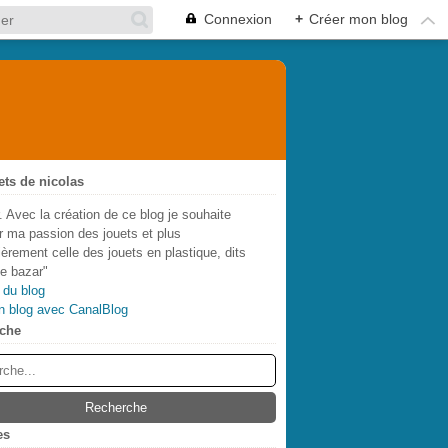
Connexion
+
Créer mon blog
ets de nicolas
. Avec la création de ce blog je souhaite
r ma passion des jouets et plus
lièrement celle des jouets en plastique, dits
de bazar"
 du blog
n blog avec CanalBlog
che
es