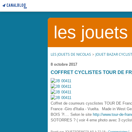
les jouets
LES JOUETS DE NICOLAS
>
JOUET BAZAR CYCLIS
8 octobre 2017
COFFRET CYCLISTES TOUR DE F
Coffret de courreurs cysclistes TOUR DE France
France -Giro d'Italia - Vuelta. Made in Wes
BOIS ?!.... Selon le site
http://www.tour-de-fra
SOTORRES ? ( voir 4 eme photo avec 3 cyclist
Posté par JOUETSDENICOLAS à 22:19 -
Commentaires [