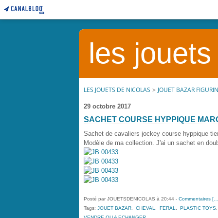
les jouets
LES JOUETS DE NICOLAS
>
JOUET BAZAR FIGURI
29 octobre 2017
SACHET COURSE HYPPIQUE MAR
Sachet de cavaliers jockey course hyppique ti
Modèle de ma collection. J'ai un sachet en dou
Posté par JOUETSDENICOLAS à 20:44 -
Commentaires [
Tags:
JOUET BAZAR
,
CHEVAL
,
FERAL
,
PLASTIC TOYS
VENDRE OU A ECHANGER