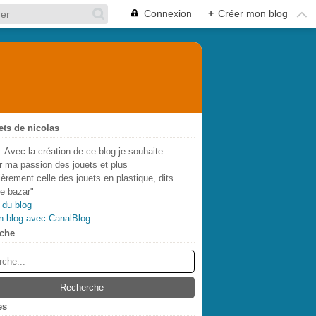
Connexion
+
Créer mon blog
ets de nicolas
. Avec la création de ce blog je souhaite
r ma passion des jouets et plus
lièrement celle des jouets en plastique, dits
de bazar"
 du blog
n blog avec CanalBlog
che
es