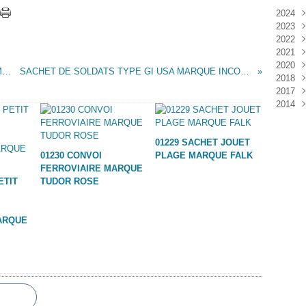
2024
2023
Janv
2022
Déc
2021
Janv
2020
Nov
BATEAU TYPE REMORQUEUR MARQUE MARX
SACHET DE SOLDATS TYPE GI USA MARQUE INCONNUE
2018
Oct
Déc
2017
Sep
Nov
Janv
2014
Aoû
Oct
Déc
Juil
Sep
Nov
Déc
Juin
Aoû
Oct
01229 SACHET JOUET
Mai
Juil
Sep
01230 CONVOI
PLAGE MARQUE FALK
Avri
Aoû
FERROVIAIRE MARQUE
Mar
Juil
ETIT
TUDOR ROSE
Janv
Juin
Mai
Mar
ARQUE
Févr
Janv