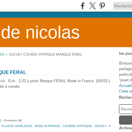
 de nicolas
les jou
NES
>
SACHET COURSE HYPPIQUE MARQUE FERAL
Bonjour
partage
QUE FERAL
particu
"jouet 
ercé . Ech : 1/32 à priori Marque FERAL Made in France (00433 )
Accueil
ble à vendre
Créer u
Recher
…
]
- Permalien [
#
]
,
PLASTIK SPIELZEUG
,
MADE IN FRANCE
,
COURSE HYPPIQUE
,
JOCKEY
,
A
Archiv