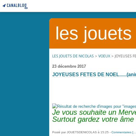
les jouets
LES JOUETS DE NICOLAS
>
VOEUX
>
JOYEUSES FE
23 décembre 2017
JOYEUSES FETES DE NOEL......(ani
Je vous souhaite un Mervei
Surtout gardez votre âme d
Posté par JOUETSDENICOLAS à 15:25 -
Commentaires [