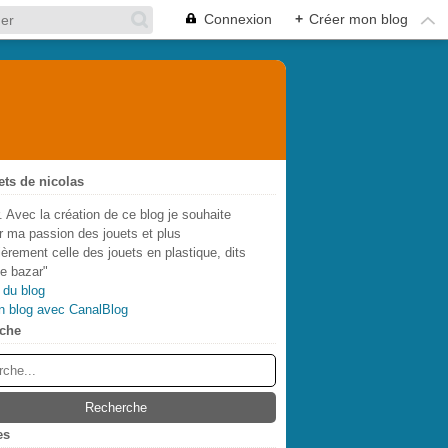
Connexion
+
Créer mon blog
ets de nicolas
. Avec la création de ce blog je souhaite
r ma passion des jouets et plus
lièrement celle des jouets en plastique, dits
de bazar"
 du blog
n blog avec CanalBlog
che
es