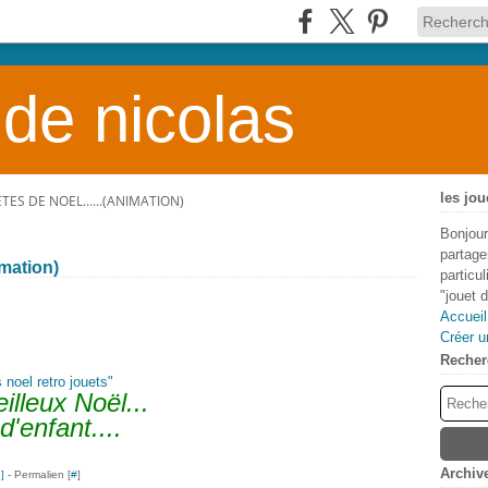
 de nicolas
les jou
TES DE NOEL......(ANIMATION)
Bonjour
partage
mation)
particu
"jouet 
Accueil
Créer u
Recher
lleux Noël...
'enfant....
Archiv
…
]
- Permalien [
#
]