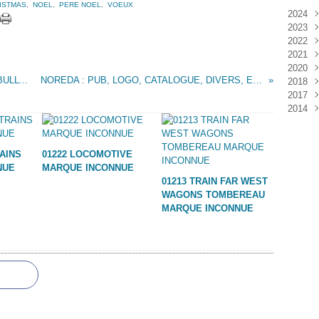
ISTMAS
,
NOEL
,
PERE NOEL
,
VOEUX
2024
2023
Janv
2022
Déc
2021
Janv
2020
Nov
JEEP AMBULANCE L = 280 MM MARQUE BULLYCAN
NOREDA : PUB, LOGO, CATALOGUE, DIVERS, ETC....
2018
Oct
Déc
2017
Sep
Nov
Janv
2014
Aoû
Oct
Déc
Juil
Sep
Nov
Déc
Juin
Aoû
Oct
Mai
Juil
Sep
RAINS
01222 LOCOMOTIVE
Avri
Aoû
NUE
MARQUE INCONNUE
Mar
Juil
01213 TRAIN FAR WEST
Janv
Juin
WAGONS TOMBEREAU
Mai
MARQUE INCONNUE
Mar
Févr
Janv