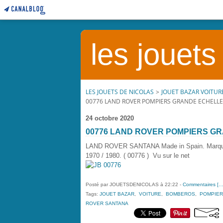
les jouets
LES JOUETS DE NICOLAS
>
JOUET BAZAR VOITUR
00776 LAND ROVER POMPIERS GRANDE ECHELL
24 octobre 2020
00776 LAND ROVER POMPIERS G
LAND ROVER SANTANA Made in Spain. Mar
1970 / 1980. ( 00776 ) Vu sur le net
Posté par JOUETSDENICOLAS à 22:22 -
Commentaires [
Tags:
JOUET BAZAR
,
VOITURE
,
BOMBEROS
,
POMPIE
ROVER SANTANA