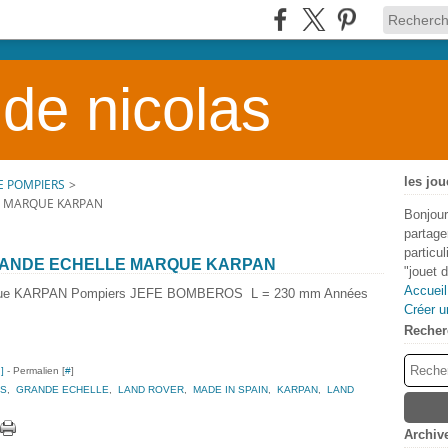
 de nicolas
les jou
E POMPIERS
>
E MARQUE KARPAN
Bonjour
partage
particu
RANDE ECHELLE MARQUE KARPAN
"jouet 
Accueil
que KARPAN Pompiers JEFE BOMBEROS L = 230 mm Années
Créer u
Recher
…
]
- Permalien [
#
]
RS
,
GRANDE ECHELLE
,
LAND ROVER
,
MADE IN SPAIN
,
KARPAN
,
LAND
Archiv