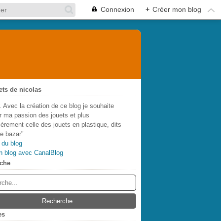
Connexion
+
Créer mon blog
ets de nicolas
. Avec la création de ce blog je souhaite
r ma passion des jouets et plus
lièrement celle des jouets en plastique, dits
de bazar"
 du blog
n blog avec CanalBlog
che
es