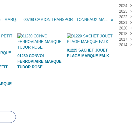
2024
2023
Janv
2022
Déc
00791 SACHET DE CUBES AVEC ALPHABET MARQUE INCONNUE
00798 CAMION TRANSPORT TONNEAUX MARQUE FERAL
2021
Janv
2020
Nov
2018
Oct
Déc
2017
Sep
Nov
Janv
2014
Aoû
Oct
Déc
01229 SACHET JOUET
Juil
Sep
Nov
Déc
01230 CONVOI
PLAGE MARQUE FALK
Juin
Aoû
Oct
FERROVIAIRE MARQUE
Mai
Juil
Sep
ETIT
TUDOR ROSE
Avri
Aoû
Mar
Juil
Janv
Juin
ARQUE
Mai
Mar
Févr
Janv