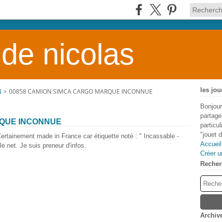
 de nicolas
les jou
N
>
00858 CAMION SIMCA CARGO MARQUE INCONNUE
Bonjour
partage
RQUE INCONNUE
particu
"jouet 
inement made in France car étiquette noté : " Incassable -
Accueil
e net. Je suis preneur d'infos.
Créer u
Recher
Archiv