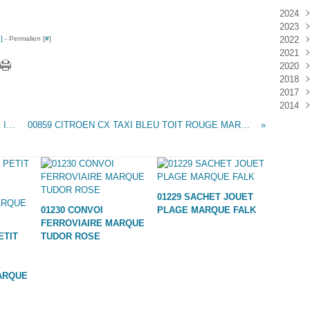
2024
2023
Janv
…
]
- Permalien [
#
]
2022
Déc
2021
Janv
2020
Nov
2018
Oct
Déc
2017
Sep
Nov
Janv
2014
Aoû
Oct
Déc
Juil
Sep
Nov
Déc
00857 PORTE AVION SARATOGA MARQUE INCONNUE
00859 CITROEN CX TAXI BLEU TOIT ROUGE MARQUE FERAL
Juin
Aoû
Oct
Mai
Juil
Sep
Avri
Aoû
Mar
Juil
Janv
Juin
01229 SACHET JOUET
Mai
01230 CONVOI
PLAGE MARQUE FALK
Mar
FERROVIAIRE MARQUE
Févr
ETIT
TUDOR ROSE
Janv
ARQUE