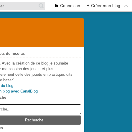
Connexion
+
Créer mon blog
ets de nicolas
. Avec la création de ce blog je souhaite
r ma passion des jouets et plus
lièrement celle des jouets en plastique, dits
de bazar"
 du blog
n blog avec CanalBlog
che
es