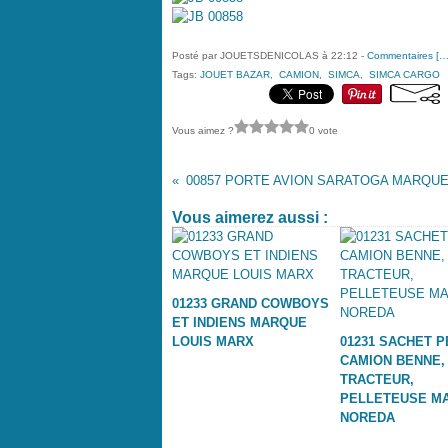
Posté par JOUETSDENICOLAS à 22:12 -
Commentaires [
Tags:
JOUET BAZAR
,
CAMION
,
SIMCA
,
SIMCA CARGO
Vous aimez ?
0 vote
Vous aimerez aussi :
01233 GRAND COWBOYS
ET INDIENS MARQUE
LOUIS MARX
01231 SACHET P
CAMION BENNE,
TRACTEUR,
PELLETEUSE M
NOREDA