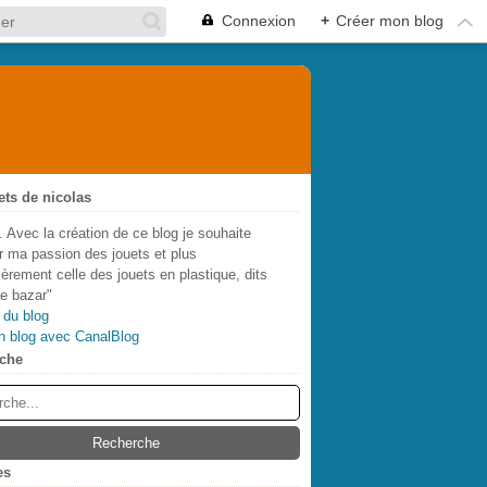
Connexion
+
Créer mon blog
ets de nicolas
. Avec la création de ce blog je souhaite
r ma passion des jouets et plus
lièrement celle des jouets en plastique, dits
de bazar"
 du blog
n blog avec CanalBlog
che
es