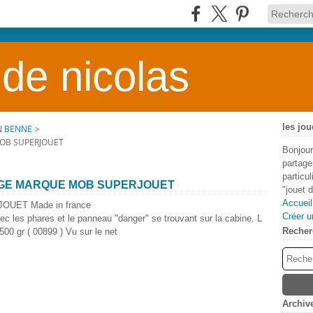
 de nicolas
les jou
N BENNE
>
OB SUPERJOUET
Bonjour
partage
particu
AGE MARQUE MOB SUPERJOUET
"jouet 
Accueil
JOUET Made in france
Créer u
c les phares et le panneau "danger" se trouvant sur la cabine. L
Recher
0 gr ( 00899 ) Vu sur le net
Archiv