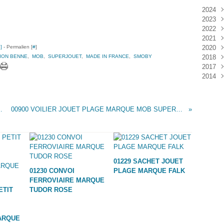
2024
2023
Janv
2022
Déc
2021
Janv
…
]
- Permalien [
#
]
2020
Nov
ION BENNE
,
MOB
,
SUPERJOUET
,
MADE IN FRANCE
,
SMOBY
2018
Oct
Déc
2017
Sep
Nov
Janv
2014
Aoû
Oct
Déc
Juil
Sep
Nov
Déc
Juin
Aoû
Oct
Mai
Juil
Sep
UE TUDOR ROSE
00900 VOILIER JOUET PLAGE MARQUE MOB SUPERJOUET
Avri
Aoû
Mar
Juil
Janv
Juin
Mai
Mar
01229 SACHET JOUET
Févr
01230 CONVOI
PLAGE MARQUE FALK
Janv
FERROVIAIRE MARQUE
ETIT
TUDOR ROSE
ARQUE