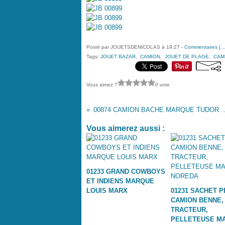
Posté par JOUETSDENICOLAS à 19:27 -
Commentaires [
Tags:
JOUET BAZAR
,
CAMION
,
JOUET DE PLAGE
,
CAM
Vous aimez ?
0 vote
00874 CAMION BACHE MARQ
Vous aimerez aussi :
01233 GRAND COWBOYS
ET INDIENS MARQUE
LOUIS MARX
01231 SACHET P
CAMION BENNE,
TRACTEUR,
PELLETEUSE M