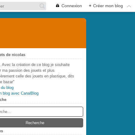
Connexion
+
Créer mon blog
ets de nicolas
. Avec la création de ce blog je souhaite
r ma passion des jouets et plus
lièrement celle des jouets en plastique, dits
de bazar"
 du blog
n blog avec CanalBlog
che
es