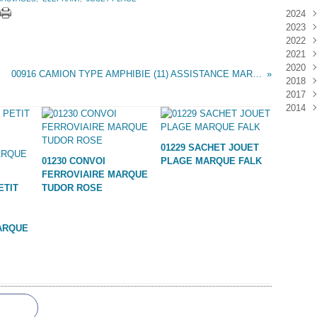
2024
2023
Janv
2022
Déc
2021
Janv
2020
Nov
00916 CAMION TYPE AMPHIBIE (11) ASSISTANCE MARQUE SMOBY (MOB SUPERJOUET)
2018
Oct
Déc
2017
Sep
Nov
Janv
2014
Aoû
Oct
Déc
Juil
Sep
Nov
Déc
Juin
Aoû
Oct
01229 SACHET JOUET
Mai
Juil
Sep
01230 CONVOI
PLAGE MARQUE FALK
Avri
Aoû
FERROVIAIRE MARQUE
Mar
Juil
ETIT
TUDOR ROSE
Janv
Juin
Mai
Mar
ARQUE
Févr
Janv