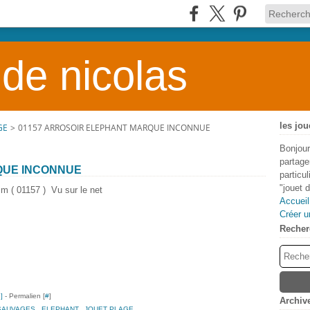
 de nicolas
les jou
GE
>
01157 ARROSOIR ELEPHANT MARQUE INCONNUE
Bonjour
partage
QUE INCONNUE
particu
"jouet 
m ( 01157 ) Vu sur le net
Accueil
Créer u
Recher
…
]
- Permalien [
#
]
Archiv
SAUVAGES
,
ELEPHANT
,
JOUET PLAGE