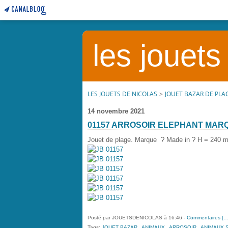
les jouets
LES JOUETS DE NICOLAS
>
JOUET BAZAR DE PLA
14 novembre 2021
01157 ARROSOIR ELEPHANT MAR
Jouet de plage. Marque ? Made in ? H = 240 m
Posté par JOUETSDENICOLAS à 16:46 -
Commentaires [
Tags:
JOUET BAZAR
,
ANIMAUX
,
ARROSOIR
,
ANIMAUX 