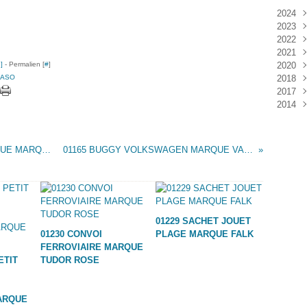
2024
2023
Janv
2022
Déc
2021
Janv
…
]
- Permalien [
#
]
2020
Nov
ASO
2018
Oct
Déc
2017
Sep
Nov
Janv
2014
Aoû
Oct
Déc
Juil
Sep
Nov
Déc
Juin
Aoû
Oct
Mai
Juil
Sep
01163 TRACTEUR AVEC REMORQUE CIRQUE MARQUE TUDOR ROSE
01165 BUGGY VOLKSWAGEN MARQUE VAM ZARAGOZA
Avri
Aoû
Mar
Juil
Janv
Juin
Mai
Mar
01229 SACHET JOUET
Févr
01230 CONVOI
PLAGE MARQUE FALK
Janv
FERROVIAIRE MARQUE
ETIT
TUDOR ROSE
ARQUE