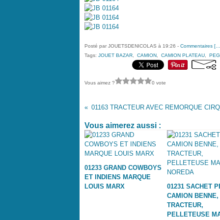
Posté par JOUETSDENICOLAS à 19:26 -
Commentaires [
Tags:
JOUET BAZAR
,
CAMION
,
CAMION PLATEAU
,
PEG
Vous aimez ?
0 vote
Vous aimerez aussi :
01233 GRAND COWBOYS
ET INDIENS MARQUE
LOUIS MARX
01231 SACHET P
CAMION BENNE,
TRACTEUR,
PELLETEUSE M