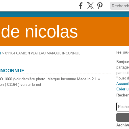
 de nicolas
les jou
N
>
01164 CAMION PLATEAU MARQUE INCONNUE
Bonjour
partage
 INCONNUE
particu
"jouet 
 1060 (voir dernière photo. Marque inconnue Made in ? L =
Accueil
on ( 01164 ) vu sur le net
Créer u
Recher
Archiv