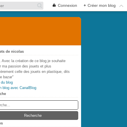
Connexion
+
Créer mon blog
ets de nicolas
. Avec la création de ce blog je souhaite
r ma passion des jouets et plus
lièrement celle des jouets en plastique, dits
de bazar"
 du blog
n blog avec CanalBlog
che
es