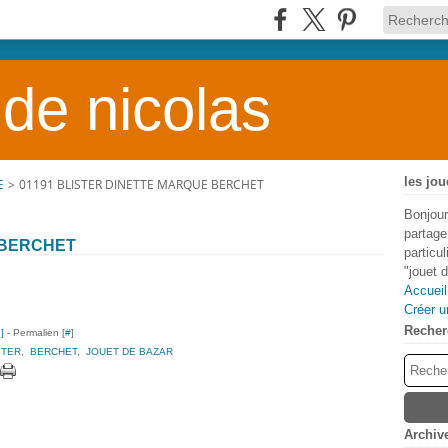
 de nicolas
les jou
E
>
01191 BLISTER DINETTE MARQUE BERCHET
Bonjour
partage
 BERCHET
particu
"jouet 
Accueil
Créer u
Recher
…
]
- Permalien [
#
]
STER
,
BERCHET
,
JOUET DE BAZAR
Archiv