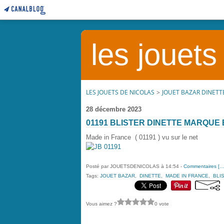
les jouets
LES JOUETS DE NICOLAS
>
JOUET BAZAR DINETT
28 décembre 2023
01191 BLISTER DINETTE MARQUE
Made in France ( 01191 ) vu sur le net
Posté par JOUETSDENICOLAS à 14:54 -
Commentaires [
Tags:
JOUET BAZAR
,
DINETTE
,
MADE IN FRANCE
,
BLI
Vous aimez ?
0 vote