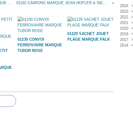
01190 PORTE CLES PUBLICITAIRES MARQUE GILAC
01192 CAMIONS MARQUE JEAN HOFLER & INCONNUE
2024
2023
Janv
2022
Déc
2021
Janv
2020
Nov
01229 SACHET JOUET
2018
Oct
Déc
01230 CONVOI
PLAGE MARQUE FALK
2017
Sep
Nov
Janv
FERROVIAIRE MARQUE
2014
Aoû
Oct
Déc
ETIT
TUDOR ROSE
Juil
Sep
Nov
Déc
Juin
Aoû
Oct
Mai
Juil
Sep
ARQUE
Avri
Aoû
Mar
Juil
Janv
Juin
Mai
Mar
Févr
Janv