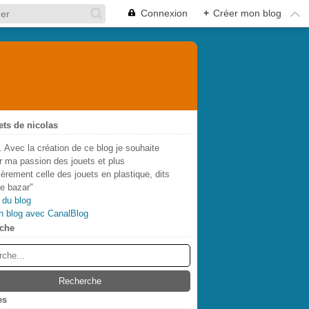
Connexion
+
Créer mon blog
ets de nicolas
. Avec la création de ce blog je souhaite
r ma passion des jouets et plus
lièrement celle des jouets en plastique, dits
de bazar"
 du blog
n blog avec CanalBlog
che
es