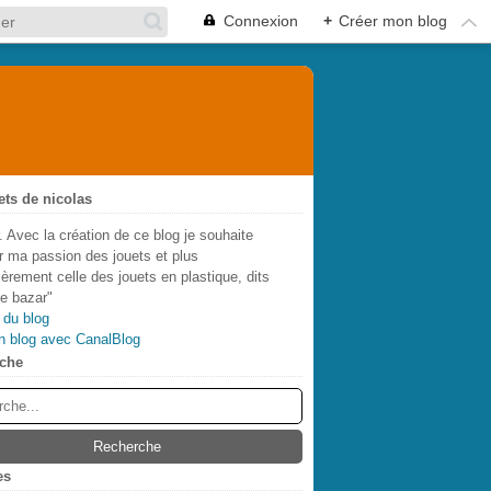
Connexion
+
Créer mon blog
ets de nicolas
. Avec la création de ce blog je souhaite
r ma passion des jouets et plus
lièrement celle des jouets en plastique, dits
de bazar"
 du blog
n blog avec CanalBlog
che
es