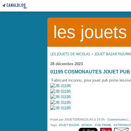
les jouets
LES JOUETS DE NICOLAS
>
JOUET BAZAR FIGURI
28 décembre 2023
01195 COSMONAUTES JOUET PUB
Fabricant inconnu, pour jouet pub prime lessi
Posté par JOUETSDENICOLAS à 16:35 -
Commentaires [
Tags:
JOUET BAZAR
,
BONUX
,
PUB PRIME
,
ASTRONAU