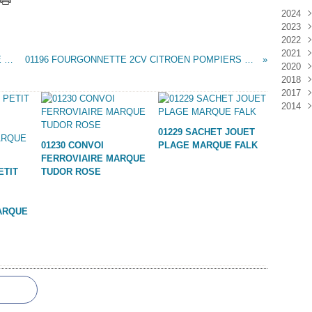
2024
2023
Janv
2022
Déc
2021
Janv
01194 COSMONAUTES JOUET PUB PRIME BONUX ARGENTE
01196 FOURGONNETTE 2CV CITROEN POMPIERS MARQUE INCONNUE
2020
Nov
2018
Oct
Déc
2017
Sep
Nov
Janv
2014
Aoû
Oct
Déc
Juil
Sep
Nov
Déc
01229 SACHET JOUET
Juin
Aoû
Oct
01230 CONVOI
PLAGE MARQUE FALK
Mai
Juil
Sep
FERROVIAIRE MARQUE
Avri
Aoû
ETIT
TUDOR ROSE
Mar
Juil
Janv
Juin
Mai
ARQUE
Mar
Févr
Janv