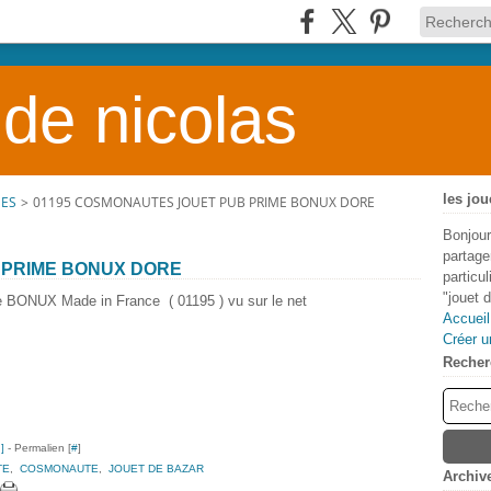
 de nicolas
les jou
NES
>
01195 COSMONAUTES JOUET PUB PRIME BONUX DORE
Bonjour
partage
 PRIME BONUX DORE
particu
"jouet 
ve BONUX Made in France ( 01195 ) vu sur le net
Accueil
Créer u
Recher
…
]
- Permalien [
#
]
TE
,
COSMONAUTE
,
JOUET DE BAZAR
Archiv