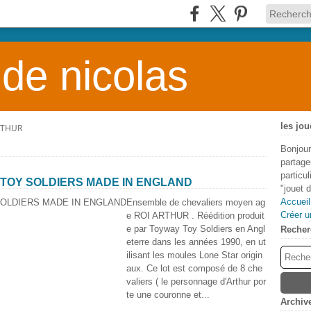
 de nicolas
les jou
RTHUR
Bonjour
partage
particu
 TOY SOLDIERS MADE IN ENGLAND
"jouet 
Accueil
Ensemble de chevaliers moyen ag
Créer u
e ROI ARTHUR . Réédition produit
e par Toyway Toy Soldiers en Angl
Recher
eterre dans les années 1990, en ut
ilisant les moules Lone Star origin
aux. Ce lot est composé de 8 che
valiers ( le personnage d'Arthur por
te une couronne et...
Archiv