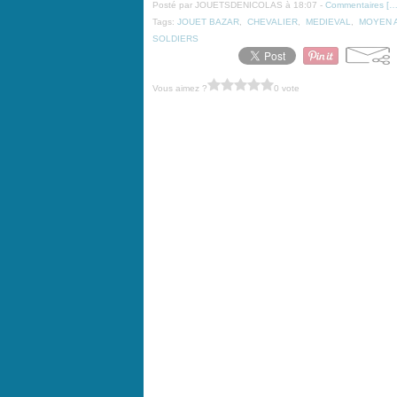
Posté par JOUETSDENICOLAS à 18:07 -
Commentaires [
Tags:
JOUET BAZAR
,
CHEVALIER
,
MEDIEVAL
,
MOYEN 
SOLDIERS
Vous aimez ?
0 vote