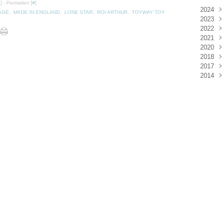
…
]
- Permalien [
#
]
2024
AGE
,
MADE IN ENGLAND
,
LONE STAR
,
ROI ARTHUR
,
TOYWAY TOY
2023
Janv
2022
Déc
2021
Janv
2020
Nov
2018
Oct
Déc
2017
Sep
Nov
Janv
2014
Aoû
Oct
Déc
Juil
Sep
Nov
Déc
Juin
Aoû
Oct
Mai
Juil
Sep
Avri
Aoû
Mar
Juil
Janv
Juin
Mai
Mar
Févr
Janv