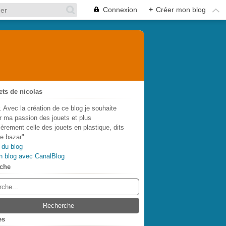
Connexion
+
Créer mon blog
ets de nicolas
. Avec la création de ce blog je souhaite
r ma passion des jouets et plus
lièrement celle des jouets en plastique, dits
de bazar"
 du blog
n blog avec CanalBlog
che
es