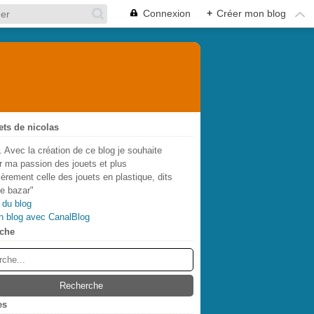
Connexion
+
Créer mon blog
ets de nicolas
. Avec la création de ce blog je souhaite
r ma passion des jouets et plus
lièrement celle des jouets en plastique, dits
de bazar"
 du blog
n blog avec CanalBlog
che
es