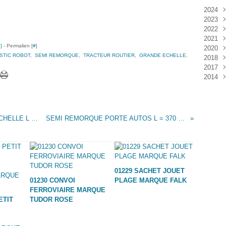
2024
2023
Janv
2022
Déc
2021
Janv
…
]
- Permalien [
#
]
2020
Nov
STIC ROBOT
,
SEMI REMORQUE
,
TRACTEUR ROUTIER
,
GRANDE ECHELLE
,
2018
Oct
Déc
2017
Sep
Nov
Janv
2014
Aoû
Oct
Déc
Juil
Sep
Nov
Déc
Juin
Aoû
Oct
Mai
Juil
Sep
Avri
Aoû
SEMI REMORQUE POMPIERS GRANDE ECHELLE L = 290 MM MARQUE PLASTIC ROBOT
SEMI REMORQUE PORTE AUTOS L = 370 MM MARQUE PLASTIC ROBOT
Mar
Juil
Janv
Juin
Mai
Mar
Févr
01229 SACHET JOUET
Janv
01230 CONVOI
PLAGE MARQUE FALK
FERROVIAIRE MARQUE
ETIT
TUDOR ROSE