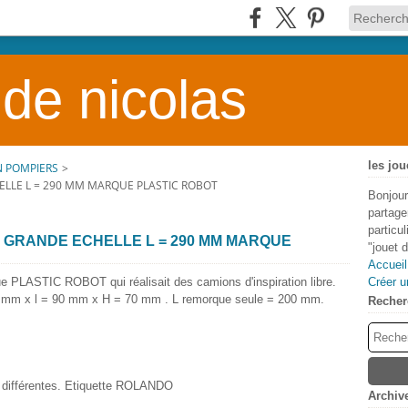
 de nicolas
les jou
N POMPIERS
>
LLE L = 290 MM MARQUE PLASTIC ROBOT
Bonjour
partage
particu
 GRANDE ECHELLE L = 290 MM MARQUE
"jouet 
Accueil
 PLASTIC ROBOT qui réalisait des camions d'inspiration libre.
Créer u
0 mm x l = 90 mm x H = 70 mm . L remorque seule = 200 mm.
Recher
s différentes. Etiquette ROLANDO
Archiv