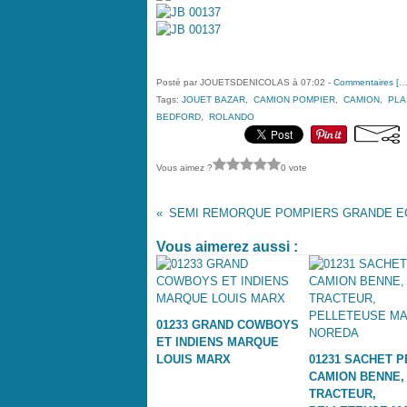
Posté par JOUETSDENICOLAS à 07:02 -
Commentaires [
Tags:
JOUET BAZAR
,
CAMION POMPIER
,
CAMION
,
PLA
BEDFORD
,
ROLANDO
Vous aimez ?
0 vote
Vous aimerez aussi :
01233 GRAND COWBOYS
ET INDIENS MARQUE
LOUIS MARX
01231 SACHET P
CAMION BENNE,
TRACTEUR,