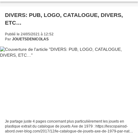
DIVERS: PUB, LOGO, CATALOGUE, DIVERS,
ETC…
Publié le 24/05/2021 à 12:52
Par
JOUETSDENICOLAS
Je partage juste 4 pages concernant plus particulièrement les jouets en
plastique extrait du catalogue de jouets Axe de 1979 : https://lescopainsd-
abord.over-blog.com/2017/12/le-catalogue-de-jouets-axe-de-1979-par-nath-
didile.html ( 01000 ) . Je vous...