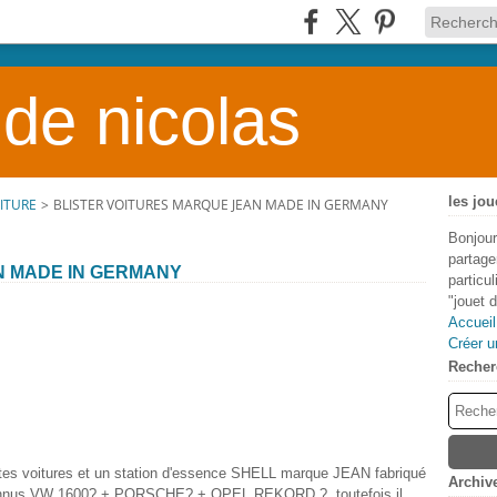
 de nicolas
les jou
OITURE
>
BLISTER VOITURES MARQUE JEAN MADE IN GERMANY
Bonjour
partage
N MADE IN GERMANY
particu
"jouet 
Accueil
Créer u
Recher
tites voitures et un station d'essence SHELL marque JEAN fabriqué
Archiv
nconnus VW 1600? + PORSCHE? + OPEL REKORD ?, toutefois il