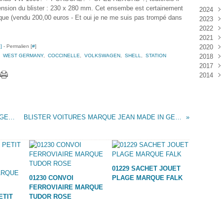
nsion du blister : 230 x 280 mm. Cet ensembe est certainement
2024
poque (vendu 200,00 euros - Et oui je ne me suis pas trompé dans
2023
Janv
2022
Déc
2021
Janv
…
]
- Permalien [
#
]
2020
Nov
,
WEST GERMANY
,
COCCINELLE
,
VOLKSWAGEN
,
SHELL
,
STATION
2018
Oct
Déc
2017
Sep
Nov
Janv
2014
Aoû
Oct
Déc
Juil
Sep
Nov
Déc
Juin
Aoû
Oct
Mai
Juil
Sep
Avri
Aoû
BLISTER TRAIN MARQUE JEAN MADE IN GERMANY
BLISTER VOITURES MARQUE JEAN MADE IN GERMANY
Mar
Juil
Janv
Juin
Mai
Mar
Févr
01229 SACHET JOUET
Janv
01230 CONVOI
PLAGE MARQUE FALK
FERROVIAIRE MARQUE
ETIT
TUDOR ROSE