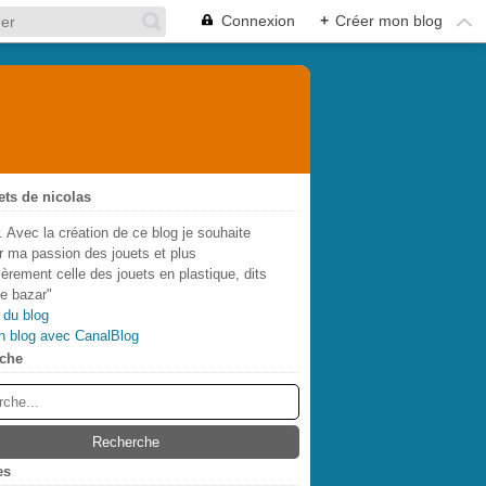
Connexion
+
Créer mon blog
ets de nicolas
. Avec la création de ce blog je souhaite
r ma passion des jouets et plus
lièrement celle des jouets en plastique, dits
de bazar"
 du blog
n blog avec CanalBlog
che
es