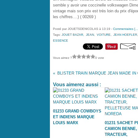
semble y avoir une coccinelle volkswagen Dime
vintage mais son prix est très loin du prix d'é
les chiffres....) ( 00269 )
Posté par JOUETSDENICOLAS à 13:19 -
Commentaires [
Tags:
JOUET BAZAR
,
JEAN
,
VOITURE
,
JEAN HOEFLER
ESSENCE
Vous aimez ?
0 vote
Vous aimerez aussi :
01233 GRAND COWBOYS
ET INDIENS MARQUE
LOUIS MARX
01231 SACHET P
CAMION BENNE,
TRACTEUR,