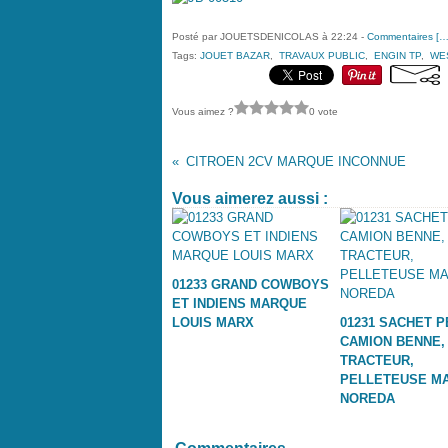
Posté par JOUETSDENICOLAS à 22:24 -
Commentaires [
Tags:
JOUET BAZAR
,
TRAVAUX PUBLIC
,
ENGIN TP
,
WE
Vous aimez ?
0 vote
CITROEN 2CV MARQUE INCONNUE
Vous aimerez aussi :
01233 GRAND COWBOYS
ET INDIENS MARQUE
LOUIS MARX
01231 SACHET P
CAMION BENNE,
TRACTEUR,
PELLETEUSE M
NOREDA