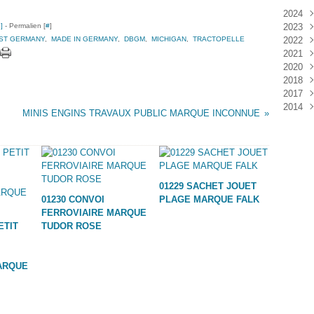
2024
…
]
- Permalien [
#
]
2023
Janv
ST GERMANY
,
MADE IN GERMANY
,
DBGM
,
MICHIGAN
,
TRACTOPELLE
2022
Déc
2021
Janv
2020
Nov
2018
Oct
Déc
2017
Sep
Nov
Janv
2014
Aoû
Oct
Déc
MINIS ENGINS TRAVAUX PUBLIC MARQUE INCONNUE
Juil
Sep
Nov
Déc
Juin
Aoû
Oct
Mai
Juil
Sep
Avri
Aoû
Mar
Juil
01229 SACHET JOUET
Janv
Juin
01230 CONVOI
PLAGE MARQUE FALK
Mai
FERROVIAIRE MARQUE
Mar
ETIT
TUDOR ROSE
Févr
Janv
ARQUE