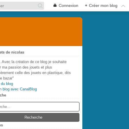
Connexion
+
Créer mon blog
ets de nicolas
. Avec la création de ce blog je souhaite
r ma passion des jouets et plus
lièrement celle des jouets en plastique, dits
de bazar"
 du blog
n blog avec CanalBlog
che
es