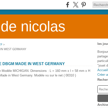
 de nicolas
les jou
TP
>
 IN WEST GERMANY
Bonjour
partage
particu
E DBGM MADE IN WEST GERMANY
"jouet 
Accueil
elle Modèle MICHIGAN. Dimensions : L = 160 mm x l = 58 mm x H
Créer u
de in West Germany. Modèle vu sur le net ( 00310 )
Recher
Archiv