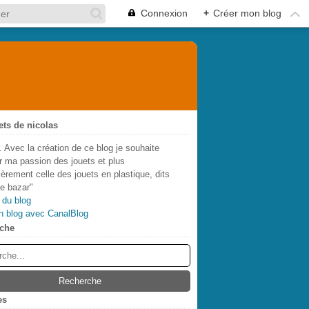
Connexion
+
Créer mon blog
ets de nicolas
. Avec la création de ce blog je souhaite
r ma passion des jouets et plus
lièrement celle des jouets en plastique, dits
de bazar"
 du blog
n blog avec CanalBlog
che
es