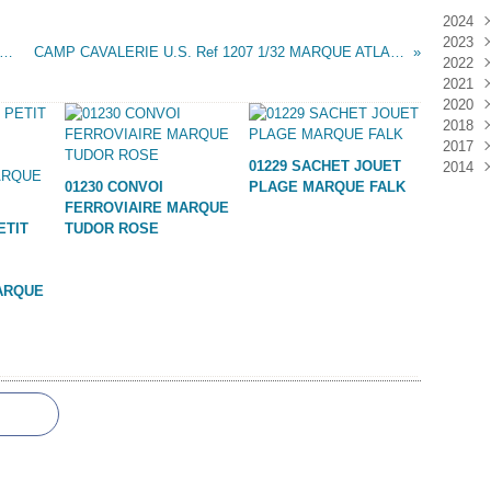
2024
2023
Janv
ATS SUDISTES MARQUE JEAN HOEFLER
CAMP CAVALERIE U.S. Ref 1207 1/32 MARQUE ATLANTIC
2022
Déc
2021
Janv
2020
Nov
2018
Oct
Déc
2017
Sep
Nov
Janv
01229 SACHET JOUET
2014
Aoû
Oct
Déc
01230 CONVOI
PLAGE MARQUE FALK
Juil
Sep
Nov
Déc
FERROVIAIRE MARQUE
Juin
Aoû
Oct
ETIT
TUDOR ROSE
Mai
Juil
Sep
Avri
Aoû
Mar
Juil
ARQUE
Janv
Juin
Mai
Mar
Févr
Janv