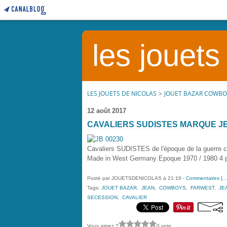
les jouets
LES JOUETS DE NICOLAS
>
JOUET BAZAR COWBO
12 août 2017
CAVALIERS SUDISTES MARQUE J
Cavaliers SUDISTES de l'époque de la guerre 
Made in West Germany Epoque 1970 / 1980 4 po
Posté par JOUETSDENICOLAS à 21:16 -
Commentaires [
Tags:
JOUET BAZAR
,
JEAN
,
COWBOYS
,
FARWEST
,
JE
SECESSION
,
CAVALIER
Vous aimez ?
0 vote