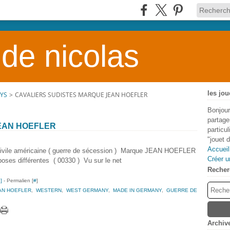
 de nicolas
les jou
YS
>
CAVALIERS SUDISTES MARQUE JEAN HOEFLER
Bonjour
partage
EAN HOEFLER
particu
"jouet 
Accueil
civile américaine ( guerre de sécession ) Marque JEAN HOEFLER
Créer u
ses différentes ( 00330 ) Vu sur le net
Recher
…
]
- Permalien [
#
]
AN HOEFLER
,
WESTERN
,
WEST GERMANY
,
MADE IN GERMANY
,
GUERRE DE
Archiv