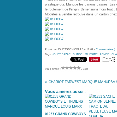
plastique dur. Manque les canons cassés. Les ch
le roulement de l'engin. Dimensions hors tout 
Modèles à vendre retrouvé dans un carton chez
Posté par JOUETSDENICOLAS à 12:09 -
Commentaires [
Tags:
JOUET BAZAR
,
BLINDE
,
MILITAIRE
,
ARMEE
,
CHA
Vous aimez ?
0 vote
CHARIOT FARWEST MARQUE MANURBA /
Vous aimerez aussi :
01233 GRAND COWBOYS