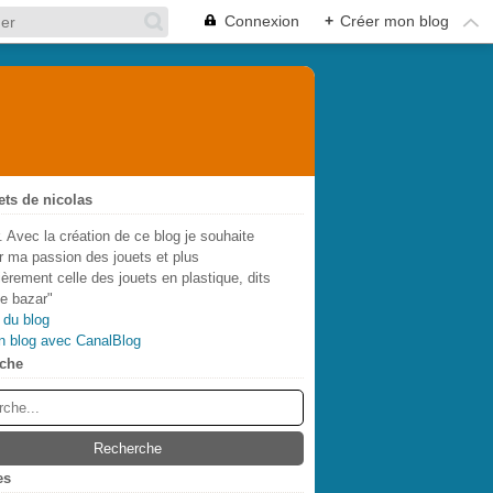
Connexion
+
Créer mon blog
ets de nicolas
. Avec la création de ce blog je souhaite
r ma passion des jouets et plus
lièrement celle des jouets en plastique, dits
de bazar"
 du blog
n blog avec CanalBlog
che
es