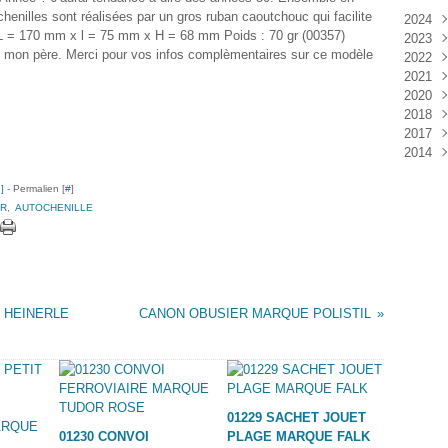
enilles sont réalisées par un gros ruban caoutchouc qui facilite
2024
: L = 170 mm x l = 75 mm x H = 68 mm Poids : 70 gr (00357)
2023
Janv
 mon père. Merci pour vos infos complèmentaires sur ce modèle
2022
Déc
2021
Janv
2020
Nov
2018
Oct
Déc
2017
Sep
Nov
Janv
2014
Aoû
Oct
Déc
Juil
Sep
Nov
Déc
…
]
- Permalien [
#
]
Juin
Aoû
Oct
R
,
AUTOCHENILLE
Mai
Juil
Sep
Avri
Aoû
Mar
Juil
Janv
Juin
Mai
Mar
 HEINERLE
CANON OBUSIER MARQUE POLISTIL
Févr
Janv
01229 SACHET JOUET
01230 CONVOI
PLAGE MARQUE FALK