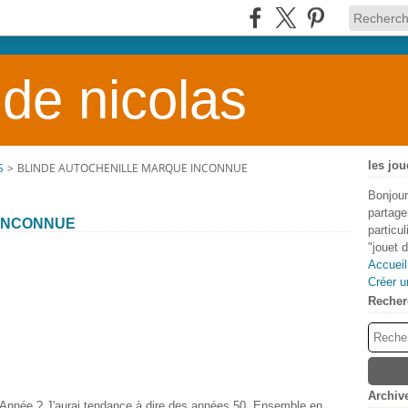
 de nicolas
les jou
S
>
BLINDE AUTOCHENILLE MARQUE INCONNUE
Bonjour
partage
 INCONNUE
particu
"jouet 
Accueil
Créer u
Recher
Archiv
 Année ? J'aurai tendance à dire des années 50. Ensemble en