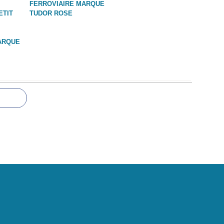
FERROVIAIRE MARQUE
ETIT
TUDOR ROSE
ARQUE
 portail Canalblog
Top articles
Contact
Signaler un abus
C.G.U.
Cookies et