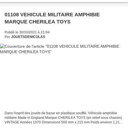
01108 VEHICULE MILITAIRE AMPHIBIE
MARQUE CHERILEA TOYS
Publié le 30/10/2021 à 21:04
Par
JOUETSDENICOLAS
Dans l'esprit des jouets de bazar en plastique soufflé. Véhicule amphibie
militaire Made in England Marque CHERILEA TOYS (en relief sous chassis)
VINTAGE Années 1970 Dimensions 560 mm x 215 mm Poids environ 1,210
kg Vu sur le net ( 01108 ) A priori conçu...