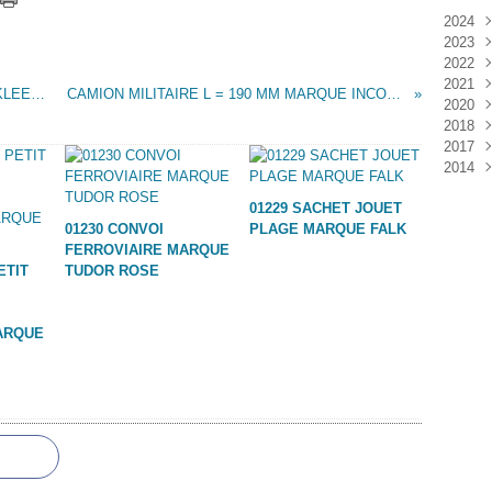
2024
2023
Janv
2022
Déc
2021
Janv
BLINDE CANONS ANTI AERIEN MARQUE KLEEWARE
CAMION MILITAIRE L = 190 MM MARQUE INCONNUE
2020
Nov
2018
Oct
Déc
2017
Sep
Nov
Janv
2014
Aoû
Oct
Déc
Juil
Sep
Nov
Déc
01229 SACHET JOUET
Juin
Aoû
Oct
01230 CONVOI
PLAGE MARQUE FALK
Mai
Juil
Sep
FERROVIAIRE MARQUE
Avri
Aoû
ETIT
TUDOR ROSE
Mar
Juil
Janv
Juin
Mai
ARQUE
Mar
Févr
Janv