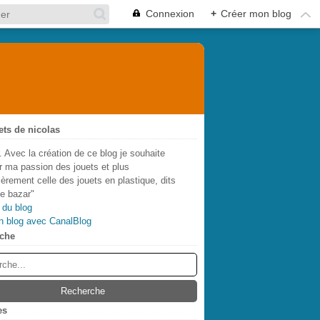
Connexion
+
Créer mon blog
ets de nicolas
. Avec la création de ce blog je souhaite
r ma passion des jouets et plus
lièrement celle des jouets en plastique, dits
de bazar"
 du blog
n blog avec CanalBlog
che
es