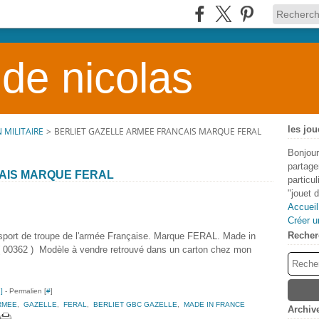
 de nicolas
les jou
 MILITAIRE
>
BERLIET GAZELLE ARMEE FRANCAIS MARQUE FERAL
Bonjour
partage
AIS MARQUE FERAL
particu
"jouet 
Accueil
Créer u
Recher
ort de troupe de l'armée Française. Marque FERAL. Made in
 00362 ) Modèle à vendre retrouvé dans un carton chez mon
…
]
- Permalien [
#
]
RMEE
,
GAZELLE
,
FERAL
,
BERLIET GBC GAZELLE
,
MADE IN FRANCE
Archiv