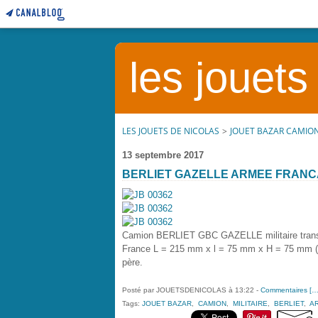
les jouets
LES JOUETS DE NICOLAS
>
JOUET BAZAR CAMION
13 septembre 2017
BERLIET GAZELLE ARMEE FRANC
Camion BERLIET GBC GAZELLE militaire transp
France L = 215 mm x l = 75 mm x H = 75 mm (
père.
Posté par JOUETSDENICOLAS à 13:22 -
Commentaires [
Tags:
JOUET BAZAR
,
CAMION
,
MILITAIRE
,
BERLIET
,
A