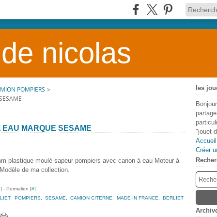
 de nicolas
les jou
AMION POMPIERS
>
 SESAME
Bonjour
partage
particu
A EAU MARQUE SESAME
"jouet 
Accueil
Créer u
Recher
 plastique moulé sapeur pompiers avec canon à eau Moteur à
 Modèle de ma collection.
…
]
- Permalien [
#
]
LIET
,
POMPIERS
,
SESAME
,
CAMION CITERNE
,
MADE IN FRANCE
,
BERLIET
Archiv