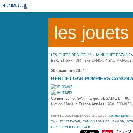
les jouets
LES JOUETS DE NICOLAS
>
MINI JOUET BAZAR C
BERLIET GAK POMPIERS CANON A EAU MARQUE
20 décembre 2017
BERLIET GAK POMPIERS CANON 
Camion berliet GAK marque SESAME L = 85 mm
friction Made in France Années 1960. ( 00493 )
Posté par JOUETSDENICOLAS à 23:06 -
Commentaires [
Tags:
JOUET BAZAR
,
CAMION POMPIER
,
CAMION
,
BER
GAK
,
POMPIERS DE PARIS