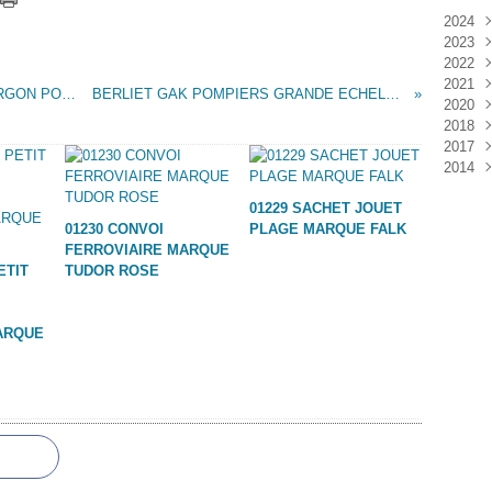
2024
2023
Janv
2022
Déc
2021
Janv
BERLIET GAK POMPIERS DE PARIS FOURGON POMPE MARQUE SESAME
BERLIET GAK POMPIERS GRANDE ECHELLE MARQUE SESAME
2020
Nov
2018
Oct
Déc
2017
Sep
Nov
Janv
2014
Aoû
Oct
Déc
Juil
Sep
Nov
Déc
01229 SACHET JOUET
Juin
Aoû
Oct
01230 CONVOI
PLAGE MARQUE FALK
Mai
Juil
Sep
FERROVIAIRE MARQUE
Avri
Aoû
ETIT
TUDOR ROSE
Mar
Juil
Janv
Juin
Mai
ARQUE
Mar
Févr
Janv