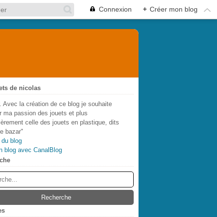
Connexion
+
Créer mon blog
ets de nicolas
. Avec la création de ce blog je souhaite
r ma passion des jouets et plus
lièrement celle des jouets en plastique, dits
de bazar"
 du blog
n blog avec CanalBlog
che
es