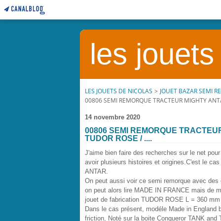
les jouets
LES JOUETS DE NICOLAS
>
JOUET BAZAR SEMI 
00806 SEMI REMORQUE TRACTEUR MIGHTY ANTAR 
14 novembre 2020
00806 SEMI REMORQUE TRACTEUR
TUDOR ROSE / ....
J'aime bien faire des recherches sur le net pour 
avoir plusieurs histoires et origines.C'est le 
ANTAR.
On peut aussi voir ce semi remorque avec des co
on peut alors lire MADE IN FRANCE mais de ma
jouet de fabrication TUDOR ROSE L = 360 mm 
Dans le cas présent, modéle Made in England 
friction, Noté sur la boite Conqueror TANK an