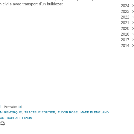
n civile avec transport d'un bulldozer.
2024
2023
Janv
2022
Déc
2021
Janv
2020
Nov
2018
Oct
Déc
2017
Sep
Nov
Janv
2014
Aoû
Oct
Déc
Juil
Sep
Nov
Déc
Juin
Aoû
Oct
Mai
Juil
Sep
Avri
Aoû
Mar
Juil
Janv
Juin
Mai
Mar
Févr
Janv
…
]
- Permalien [
#
]
MI REMORQUE
,
TRACTEUR ROUTIER
,
TUDOR ROSE
,
MADE IN ENGLAND
,
TAR
,
RAPHAEL LIPKIN