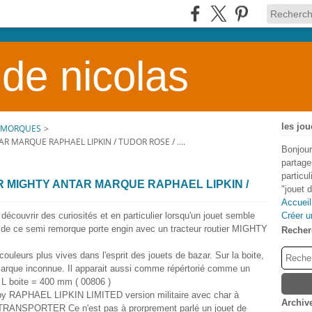
 de nicolas
les jou
REMORQUES
>
MARQUE RAPHAEL LIPKIN / TUDOR ROSE / ....
Bonjour
partage
particu
 MIGHTY ANTAR MARQUE RAPHAEL LIPKIN /
"jouet 
Accueil
découvrir des curiosités et en particulier lorsqu'un jouet semble
Créer u
cas de ce semi remorque porte engin avec un tracteur routier MIGHTY
Recher
uleurs plus vives dans l'esprit des jouets de bazar. Sur la boite,
rque inconnue. Il apparait aussi comme répértorié comme un
L boite = 400 mm ( 00806 )
by RAPHAEL LIPKIN LIMITED version militaire avec char à
Archiv
d TRANSPORTER Ce n'est pas à prorprement parlé un jouet de