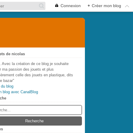
Connexion
+
Créer mon blog
ets de nicolas
. Avec la création de ce blog je souhaite
r ma passion des jouets et plus
lièrement celle des jouets en plastique, dits
de bazar"
 du blog
n blog avec CanalBlog
che
es