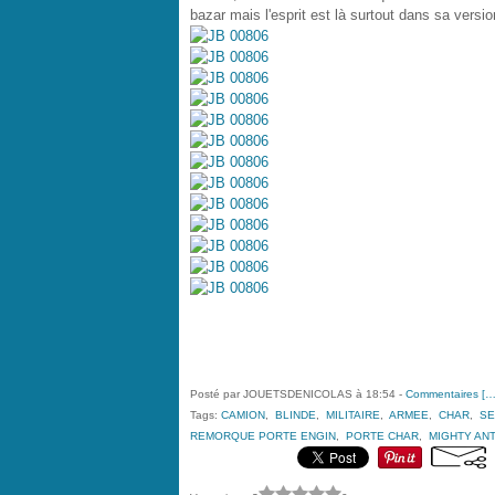
bazar mais l'esprit est là surtout dans sa versio
Posté par JOUETSDENICOLAS à 18:54 -
Commentaires [
Tags:
CAMION
,
BLINDE
,
MILITAIRE
,
ARMEE
,
CHAR
,
SE
REMORQUE PORTE ENGIN
,
PORTE CHAR
,
MIGHTY AN