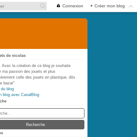
Connexion
+
Créer mon blog
ets de nicolas
. Avec la création de ce blog je souhaite
r ma passion des jouets et plus
lièrement celle des jouets en plastique, dits
de bazar"
 du blog
n blog avec CanalBlog
che
es