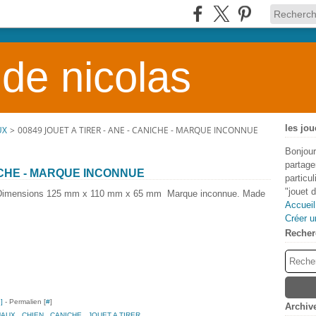
 de nicolas
les jou
UX
>
00849 JOUET A TIRER - ANE - CANICHE - MARQUE INCONNUE
Bonjour
partage
NICHE - MARQUE INCONNUE
particu
"jouet 
lé. Dimensions 125 mm x 110 mm x 65 mm Marque inconnue. Made
Accueil
Créer u
Recher
…
]
- Permalien [
#
]
Archiv
MAUX
,
CHIEN
,
CANICHE
,
JOUET A TIRER