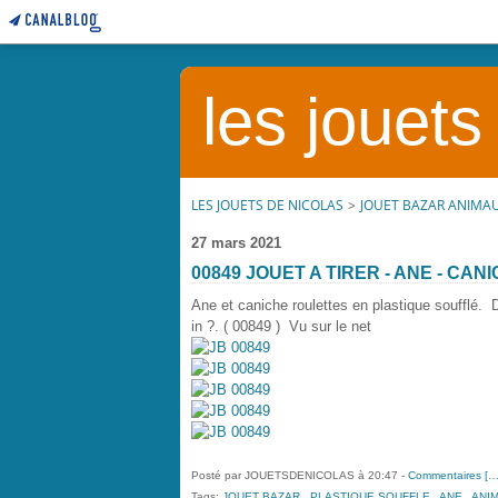
les jouets
LES JOUETS DE NICOLAS
>
JOUET BAZAR ANIMA
27 mars 2021
00849 JOUET A TIRER - ANE - CA
Ane et caniche roulettes en plastique souff
in ?. ( 00849 ) Vu sur le net
Posté par JOUETSDENICOLAS à 20:47 -
Commentaires [
Tags:
JOUET BAZAR
,
PLASTIQUE SOUFFLE
,
ANE
,
ANI