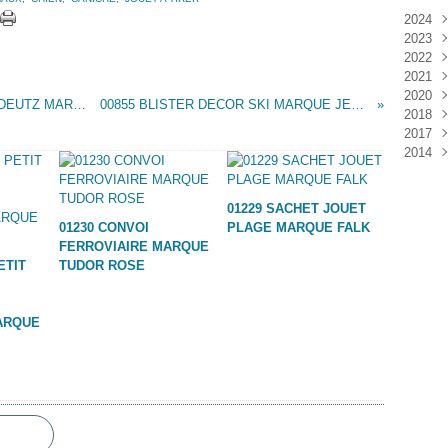
2024
2023
Janv
2022
Déc
2021
Janv
2020
Nov
00842 GROS CAMION BENNE MAGIRUS - DEUTZ MARQUE BIG WEST
00855 BLISTER DECOR SKI MARQUE JEAN HOEFLER
2018
Oct
Déc
2017
Sep
Nov
Janv
2014
Aoû
Oct
Déc
Juil
Sep
Nov
Déc
Juin
Aoû
Oct
01229 SACHET JOUET
Mai
Juil
Sep
01230 CONVOI
PLAGE MARQUE FALK
Avri
Aoû
FERROVIAIRE MARQUE
Mar
Juil
ETIT
TUDOR ROSE
Janv
Juin
Mai
Mar
ARQUE
Févr
Janv