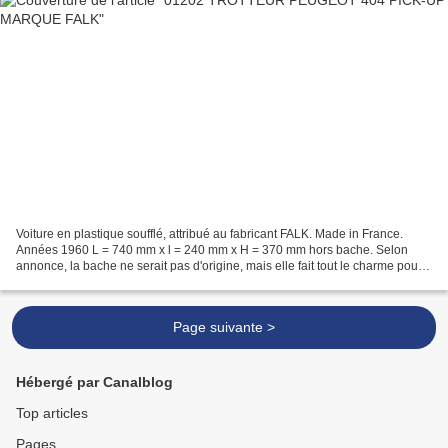
Voiture en plastique soufflé, attribué au fabricant FALK. Made in France.
Années 1960 L = 740 mm x l = 240 mm x H = 370 mm hors bache. Selon
annonce, la bache ne serait pas d'origine, mais elle fait tout le charme pour
moi. ( 01202 ) vu sur le net " ptitoys2008...
Page suivante >
Hébergé par Canalblog
Top articles
Pages