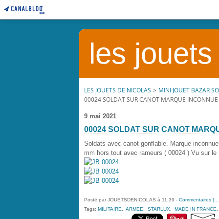
les jouets
LES JOUETS DE NICOLAS
>
MINI JOUET BAZAR S
00024 SOLDAT SUR CANOT MARQUE INCONNUE 
9 mai 2021
00024 SOLDAT SUR CANOT MARQ
Soldats avec canot gonflable. Marque inconnu
mm hors tout avec rameurs ( 00024 ) Vu sur le 
Posté par JOUETSDENICOLAS à 11:39 -
Commentaires [
…
Tags:
MILITAIRE
,
ARMEE
,
STARLUX
,
MADE IN FRANCE