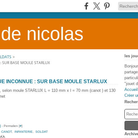
 de nicolas
les jou
OLDATS
>
: SUR BASE MOULE STARLUX
Bonjour
partage
particu
UE INCONNUE : SUR BASE MOULE STARLUX
"jouet 
Accueil
e, selon moule STARLUX L = 110 mm x l = 70 mm (canot ) et 130
Créer u
net
Recher
]
- Permalien [
#
]
,
CANOT
,
INFANTERIE
,
SOLDAT
Archiv