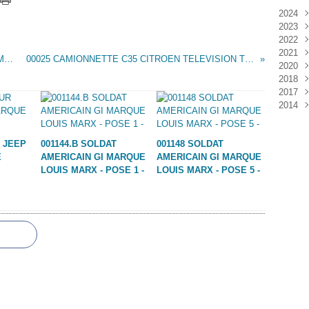
2024
2023
Janv
2022
Déc
2021
Janv
00022 SACHET D'INDIENS ET COWBOYS MARQUE COFALU ?
00025 CAMIONNETTE C35 CITROEN TELEVISION TF1 MARQUE FERAL
2020
Nov
2018
Oct
Déc
2017
Sep
Nov
Janv
2014
Aoû
Oct
Déc
Juil
Sep
Nov
Déc
Juin
Aoû
Oct
 JEEP
001144.B SOLDAT
001148 SOLDAT
Mai
Juil
Sep
E
AMERICAIN GI MARQUE
AMERICAIN GI MARQUE
Avri
Aoû
LOUIS MARX - POSE 1 -
LOUIS MARX - POSE 5 -
Mar
Juil
Janv
Juin
Mai
Mar
Févr
Janv