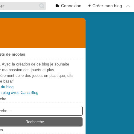
Connexion
+
Créer mon blog
ets de nicolas
. Avec la création de ce blog je souhaite
r ma passion des jouets et plus
lièrement celle des jouets en plastique, dits
de bazar"
 du blog
n blog avec CanalBlog
che
es