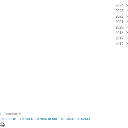
2024
2023
Janv
2022
Déc
2021
Janv
2020
Nov
2018
Oct
Déc
2017
Sep
Nov
Janv
2014
Aoû
Oct
Déc
Juil
Sep
Nov
Déc
Juin
Aoû
Oct
Mai
Juil
Sep
Avri
Aoû
Mar
Juil
Janv
Juin
Mai
Mar
Févr
Janv
…
]
- Permalien [
#
]
AUX PUBLIC
,
CHANTIER
,
CAMION BENNE
,
TP
,
MADE IN FRANCE