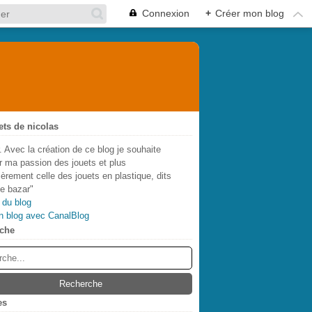
Connexion
+
Créer mon blog
ets de nicolas
. Avec la création de ce blog je souhaite
r ma passion des jouets et plus
lièrement celle des jouets en plastique, dits
de bazar"
 du blog
n blog avec CanalBlog
che
es