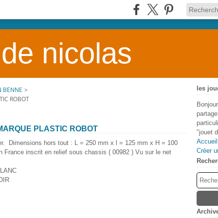
 de nicolas
les jou
N BENNE
>
TIC ROBOT
Bonjour
partage
particu
 MARQUE PLASTIC ROBOT
"jouet 
Accueil
ier. Dimensions hors tout : L = 250 mm x l = 125 mm x H = 100
Créer u
nce inscrit en relief sous chassis ( 00982 ) Vu sur le net
Recher
 BLANC
OIR
Archiv