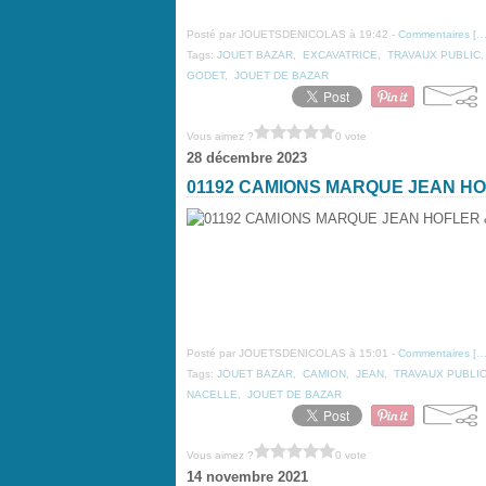
Posté par JOUETSDENICOLAS à 19:42 -
Commentaires [
Tags:
JOUET BAZAR
,
EXCAVATRICE
,
TRAVAUX PUBLIC
GODET
,
JOUET DE BAZAR
Vous aimez ?
0 vote
28 décembre 2023
01192 CAMIONS MARQUE JEAN H
Posté par JOUETSDENICOLAS à 15:01 -
Commentaires [
Tags:
JOUET BAZAR
,
CAMION
,
JEAN
,
TRAVAUX PUBLI
NACELLE
,
JOUET DE BAZAR
Vous aimez ?
0 vote
14 novembre 2021