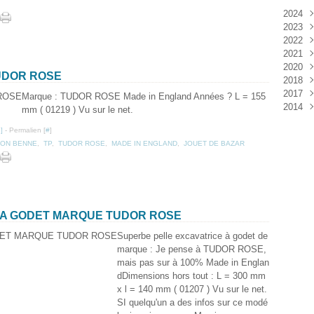
2024
2023
Janv
2022
Déc
2021
Janv
2020
Nov
UDOR ROSE
2018
Oct
Déc
2017
Sep
Nov
Janv
Marque : TUDOR ROSE Made in England Années ? L = 155
2014
Aoû
Oct
Déc
mm ( 01219 ) Vu sur le net.
Juil
Sep
Nov
Déc
…
]
- Permalien [
#
]
Juin
Aoû
Oct
ION BENNE
,
TP
,
TUDOR ROSE
,
MADE IN ENGLAND
,
JOUET DE BAZAR
Mai
Juil
Sep
Avri
Aoû
Mar
Juil
Janv
Juin
Mai
Mar
E A GODET MARQUE TUDOR ROSE
Févr
Superbe pelle excavatrice à godet de
Janv
marque : Je pense à TUDOR ROSE,
mais pas sur à 100% Made in Englan
dDimensions hors tout : L = 300 mm
x l = 140 mm ( 01207 ) Vu sur le net.
SI quelqu'un a des infos sur ce modé