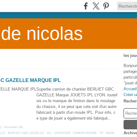
 de nicolas
les jou
Bonjour
partage
particu
BC GAZELLE MARQUE IPL
"jouet 
Accueil
Superbe camion de chantier BERLIET GBC
Créer u
GAZELLE Marque JOUETS IPL LYON. toutef
ois vu le manque de finition dans le moulage
Recher
du chassis, il se peut que cela soit d'un autre
fabricant à partir d'un moule IPL. Pour info, c
e type de jouet a également été fabriqué...
…
]
- Permalien [
#
]
Archiv
LIC
,
BERLIET GBC GAZELLE
,
IPL
,
CHANTIER
,
CAMION BENNE
,
TP
,
MADE