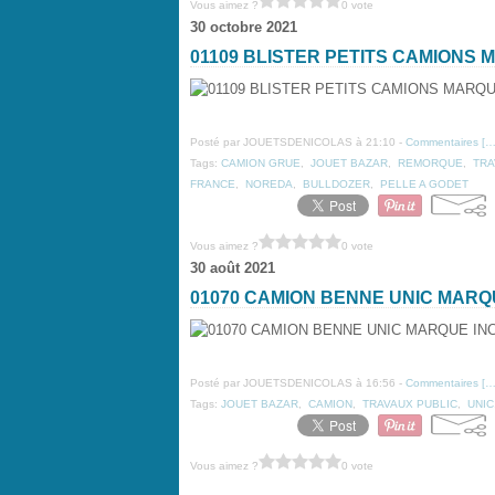
Vous aimez ?
0 vote
30 octobre 2021
01109 BLISTER PETITS CAMIONS
Posté par JOUETSDENICOLAS à 21:10 -
Commentaires [
Tags:
CAMION GRUE
,
JOUET BAZAR
,
REMORQUE
,
TRA
FRANCE
,
NOREDA
,
BULLDOZER
,
PELLE A GODET
Vous aimez ?
0 vote
30 août 2021
01070 CAMION BENNE UNIC MAR
Posté par JOUETSDENICOLAS à 16:56 -
Commentaires [
Tags:
JOUET BAZAR
,
CAMION
,
TRAVAUX PUBLIC
,
UNIC
Vous aimez ?
0 vote