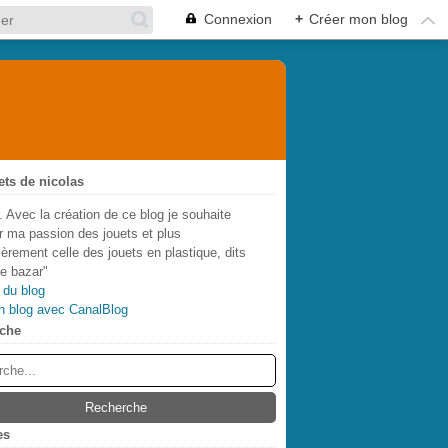
Connexion
+
Créer mon blog
ets de nicolas
. Avec la création de ce blog je souhaite
r ma passion des jouets et plus
lièrement celle des jouets en plastique, dits
de bazar"
 du blog
n blog avec CanalBlog
che
es