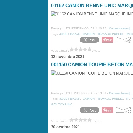
01162 CAMION BENNE UNIC MAR
Posté par JOUETSDENICOLAS à 20:19 -
Commentaires [
Tags:
JOUET BAZAR
,
CAMION
,
TRAVAUX PUBLIC
,
UNIC
Vous aimez ?
0 vote
12 novembre 2021
001150 CAMION TOUPIE BETON M
Posté par JOUETSDENICOLAS à 13:31 -
Commentaires [
Tags:
JOUET BAZAR
,
CAMION
,
TRAVAUX PUBLIC
,
TP
,
GAY TOYS INC
Vous aimez ?
0 vote
30 octobre 2021