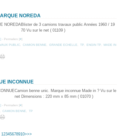
 MARQUE NOREDA
Blister de 3 camions travaux public Années 1960 / 19
70 Vu sur le net ( 01109 )
…
]
- Permalien [
#
]
VAUX PUBLIC
,
CAMION BENNE
,
GRANDE ECHELLE
,
TP
,
ENGIN TP
,
MADE IN
QUE INCONNUE
Camion benne unic. Marque inconnue Made in ? Vu sur le
net Dimensions : 220 mm x 85 mm ( 01070 )
…
]
- Permalien [
#
]
,
CAMION BENNE
,
TP
1
2
3
4
5
6
7
8
9
10
>
>>