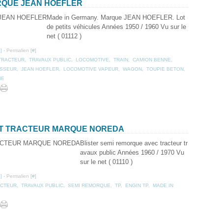
ARQUE JEAN HOEFLER
Made in Germany. Marque JEAN HOEFLER. Lot
de petits véhicules Années 1950 / 1960 Vu sur le
net ( 01112 )
…
]
- Permalien [
#
]
TRACTEUR
,
TRAVAUX PUBLIC
,
LOCOMOTIVE
,
TRAIN
,
CAMION BENNE
,
SSEUR
,
JEAN HOEFLER
,
LOCOMOTIVE VAPEUR
,
WAGON
,
TOUPIE BETON
,
IE
 ET TRACTEUR MARQUE NOREDA
Blister semi remorque avec tracteur tr
avaux public Années 1960 / 1970 Vu
sur le net ( 01110 )
…
]
- Permalien [
#
]
ACTEUR
,
TRAVAUX PUBLIC
,
SEMI REMORQUE
,
TP
,
ENGIN TP
,
MADE IN