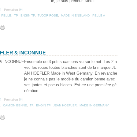
le, je suis preneur. Merci
…
]
- Permalien [
#
]
,
PELLE
,
TP
,
ENGIN TP
,
TUDOR ROSE
,
MADE IN ENGLAND
,
PELLE A
OFLER & INCONNUE
Ensemble de 3 petits camions vu sur le net. Les 2 a
vec les roues toutes blanches sont de la marque JE
AN HOEFLER Made in West Germany. En revanche
je ne connais pas le modéle du camion benne avec
ses jantes et pneus blancs. Est-ce une premiière gé
nération...
…
]
- Permalien [
#
]
C
,
CAMION BENNE
,
TP
,
ENGIN TP
,
JEAN HOEFLER
,
MADE IN GERMANY
,