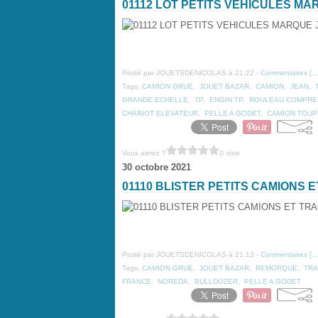
01112 LOT PETITS VEHICULES M
Posté par JOUETSDENICOLAS à 21:22 -
Commentaires [
Tags:
CAMION GRUE
,
JOUET BAZAR
,
CAMION
,
JEAN
,
GRANDE ECHELLE
,
TP
,
ENGIN TP
,
ROULEAU COMPRE
CHARIOT ELEVATEUR
,
PELLE A GODET
,
CAMION TOUP
Vous aimez ?
0 vote
30 octobre 2021
01110 BLISTER PETITS CAMIONS
Posté par JOUETSDENICOLAS à 21:13 -
Commentaires [
Tags:
CAMION GRUE
,
JOUET BAZAR
,
REMORQUE
,
TR
FRANCE
,
NOREDA
,
BULLDOZER
,
PELLE A GODET