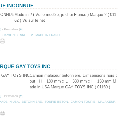
QUE INCONNUE
Made in ? ( Vu le modéle, je dirai France ) Marque ? ( 011
62 ) Vu sur le net
…
]
- Permalien [
#
]
,
CAMION BENNE
,
TP
,
MADE IN FRANCE
ARQUE GAY TOYS INC
Camion malaxeur bétonnière. Dimsensions hors t
out : H = 180 mm x L = 330 mm x l = 150 mm M
ade in USA Marque GAY TOYS INC ( 01150 )
…
]
- Permalien [
#
]
MADE IN USA
,
BETONNIERE
,
TOUPIE BETON
,
CAMION TOUPIE
,
MALAXEUR
,