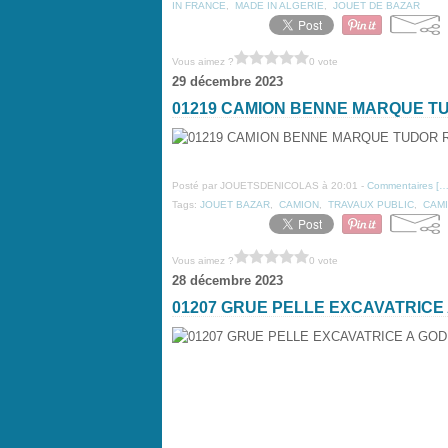
IN FRANCE
,
MADE IN ALGERIE
,
JOUET DE BAZAR
Vous aimez ?
0 vote
29 décembre 2023
01219 CAMION BENNE MARQUE T
Posté par JOUETSDENICOLAS à 20:01 -
Commentaires [
Tags:
JOUET BAZAR
,
CAMION
,
TRAVAUX PUBLIC
,
CAM
Vous aimez ?
0 vote
28 décembre 2023
01207 GRUE PELLE EXCAVATRIC