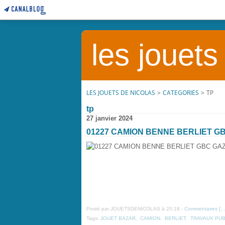
les jouets
LES JOUETS DE NICOLAS
>
CATEGORIES
>
TP
tp
27 janvier 2024
01227 CAMION BENNE BERLIET G
Posté par JOUETSDENICOLAS à 20:18 -
Commentaires [
Tags:
JOUET BAZAR
,
CAMION
,
BERLIET
,
TRAVAUX PUB