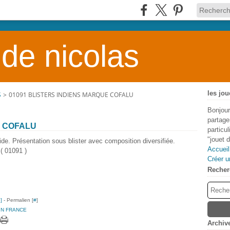
 de nicolas
les jou
S
>
01091 BLISTERS INDIENS MARQUE COFALU
Bonjour
partage
E COFALU
particu
"jouet 
ide. Présentation sous blister avec composition diversifiée.
Accueil
 ( 01091 )
Créer u
Recher
…
]
- Permalien [
#
]
IN FRANCE
Archiv