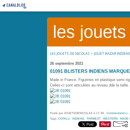
les jouets
LES JOUETS DE NICOLAS
>
JOUET BAZAR INDIEN
26 septembre 2021
01091 BLISTERS INDIENS MARQU
Made in France. Figurines en plastique semi rig
Celles-ci sont articulées au niveau dde la taille.
Posté par JOUETSDENICOLAS à 17:48 -
Commentaires [
Tags:
COFALU
,
INDIENS
,
FARWEST
,
WESTERN
,
MADE 