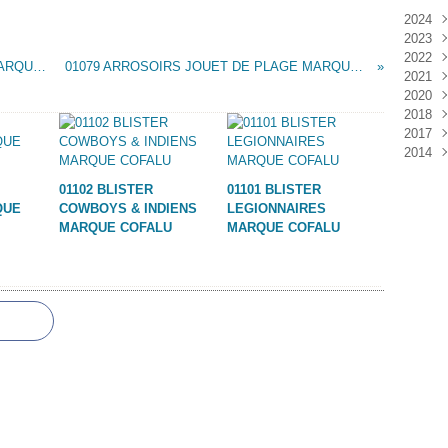
2024
2023
Janv
2022
Déc
01093 CAMION PLATEAU ESSENCE BP MARQUE INCONNUE
01079 ARROSOIRS JOUET DE PLAGE MARQUE INCONNUE
2021
Janv
2020
Nov
2018
Oct
Déc
2017
Sep
Nov
Janv
2014
Aoû
Oct
Déc
Juil
Sep
Nov
Déc
01102 BLISTER
01101 BLISTER
Juin
Aoû
Oct
QUE
COWBOYS & INDIENS
LEGIONNAIRES
Mai
Juil
Sep
MARQUE COFALU
MARQUE COFALU
Avri
Aoû
Mar
Juil
Janv
Juin
Mai
Mar
Févr
Janv