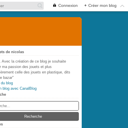
Connexion
+
Créer mon blog
ets de nicolas
. Avec la création de ce blog je souhaite
r ma passion des jouets et plus
lièrement celle des jouets en plastique, dits
de bazar"
 du blog
n blog avec CanalBlog
che
es