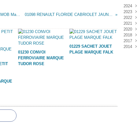
2024
2023
Janv
01100 CAMION BENNE PEGASE MARQUE MOB Marque MOB SUPERJOUET
01098 RENAULT FLORIDE CABRIOLET JAUNE MARQUE BS / FALK
2022
Déc
2021
Janv
2020
Nov
2018
Oct
Déc
2017
Sep
Nov
Janv
01229 SACHET JOUET
2014
Aoû
Oct
Déc
01230 CONVOI
PLAGE MARQUE FALK
Juil
Sep
Nov
Déc
FERROVIAIRE MARQUE
Juin
Aoû
Oct
ETIT
TUDOR ROSE
Mai
Juil
Sep
Avri
Aoû
Mar
Juil
ARQUE
Janv
Juin
Mai
Mar
Févr
Janv