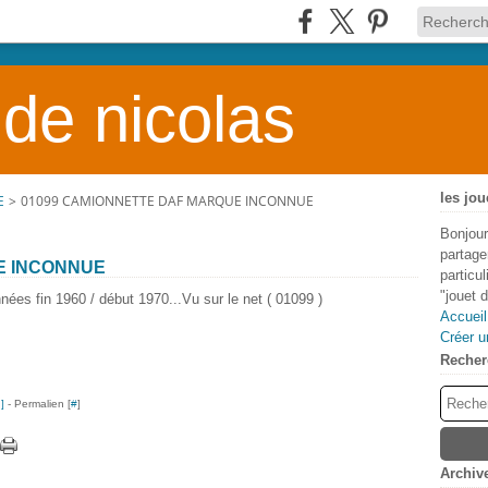
 de nicolas
les jou
E
>
01099 CAMIONNETTE DAF MARQUE INCONNUE
Bonjour
partage
E INCONNUE
particu
"jouet 
nées fin 1960 / début 1970...Vu sur le net ( 01099 )
Accueil
Créer u
Recher
…
]
- Permalien [
#
]
Archiv