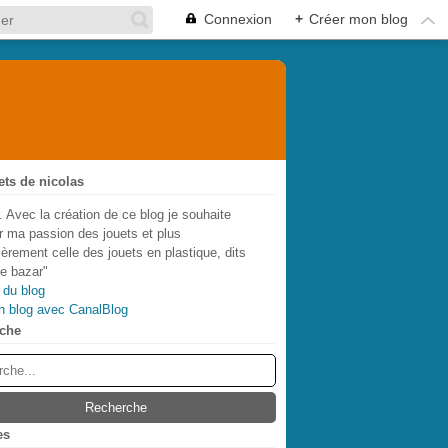
Connexion
+
Créer mon blog
ets de nicolas
. Avec la création de ce blog je souhaite
r ma passion des jouets et plus
lièrement celle des jouets en plastique, dits
de bazar"
 du blog
n blog avec CanalBlog
che
es