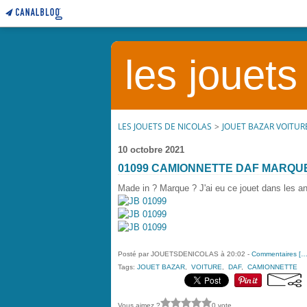
les jouets
LES JOUETS DE NICOLAS
>
JOUET BAZAR VOITUR
10 octobre 2021
01099 CAMIONNETTE DAF MARQU
Made in ? Marque ? J'ai eu ce jouet dans les an
Posté par JOUETSDENICOLAS à 20:02 -
Commentaires [
Tags:
JOUET BAZAR
,
VOITURE
,
DAF
,
CAMIONNETTE
Vous aimez ?
0 vote