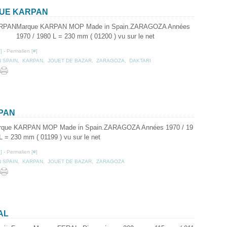
QUE KARPAN
Marque KARPAN MOP Made in Spain.ZARAGOZA Années
1970 / 1980 L = 230 mm ( 01200 ) vu sur le net
…
]
- Permalien [
#
]
N SPAIN
,
KARPAN
,
JOUET DE BAZAR
,
ZARAGOZA
,
DAKTARI
PAN
rque KARPAN MOP Made in Spain.ZARAGOZA Années 1970 / 19
L = 230 mm ( 01199 ) vu sur le net
…
]
- Permalien [
#
]
N SPAIN
,
KARPAN
,
JOUET DE BAZAR
,
ZARAGOZA
AL