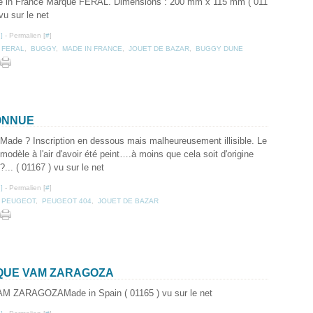
 in France Marque FERAL. Dimensions : 200 mm x 115 mm ( 011
vu sur le net
…
]
- Permalien [
#
]
,
FERAL
,
BUGGY
,
MADE IN FRANCE
,
JOUET DE BAZAR
,
BUGGY DUNE
ONNUE
Made ? Inscription en dessous mais malheureusement illisible. Le
modèle à l'air d'avoir été peint….à moins que cela soit d'origine
?... ( 01167 ) vu sur le net
…
]
- Permalien [
#
]
,
PEUGEOT
,
PEUGEOT 404
,
JOUET DE BAZAR
QUE VAM ZARAGOZA
Made in Spain ( 01165 ) vu sur le net