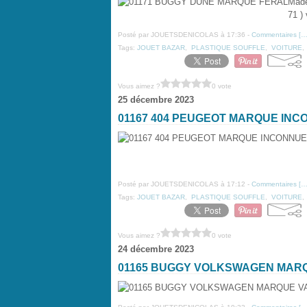
Made
71 ) 
Posté par JOUETSDENICOLAS à 17:36 -
Commentaires [
Tags:
JOUET BAZAR
,
PLASTIQUE SOUFFLE
,
VOITURE
Vous aimez ?
0 vote
25 décembre 2023
01167 404 PEUGEOT MARQUE INC
Posté par JOUETSDENICOLAS à 17:12 -
Commentaires [
Tags:
JOUET BAZAR
,
PLASTIQUE SOUFFLE
,
VOITURE
Vous aimez ?
0 vote
24 décembre 2023
01165 BUGGY VOLKSWAGEN MAR