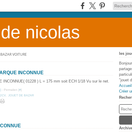
 de nicolas
les jou
 BAZAR VOITURE
Bonjour
partage
 MARQUE INCONNUE
particu
"jouet 
( 01228 ) L = 175 mm soit ECH 1/18 Vu sur le net.
Accueil
…
]
- Permalien [
#
]
Créer u
 2CV
,
JOUET DE BAZAR
Recher
INCONNUE
Archiv