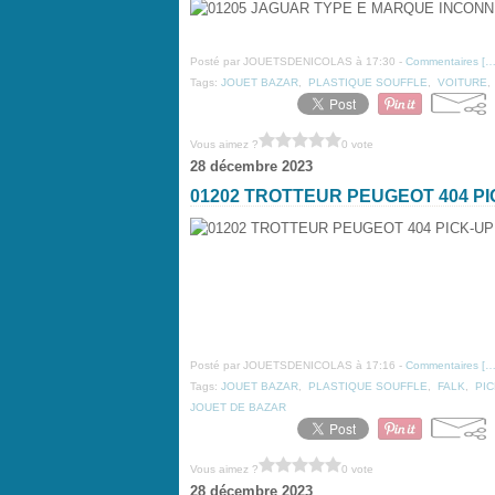
Posté par JOUETSDENICOLAS à 17:30 -
Commentaires [
Tags:
JOUET BAZAR
,
PLASTIQUE SOUFFLE
,
VOITURE
Vous aimez ?
0 vote
28 décembre 2023
01202 TROTTEUR PEUGEOT 404 P
Posté par JOUETSDENICOLAS à 17:16 -
Commentaires [
Tags:
JOUET BAZAR
,
PLASTIQUE SOUFFLE
,
FALK
,
PI
JOUET DE BAZAR
Vous aimez ?
0 vote
28 décembre 2023