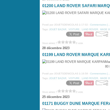
01200 LAND ROVER SAFARI MAR
Posté par JOUETSDENICOLAS à 17:02 -
Commentaires [
Tags:
JOUET BAZAR
,
VOITURE
,
LAND ROVER
,
MADE I
Vous aimez ?
0 vote
28 décembre 2023
01199 LAND ROVER MARQUE KAR
Ma
80 
Posté par JOUETSDENICOLAS à 16:59 -
Commentaires [
Tags:
JOUET BAZAR
,
VOITURE
,
LAND ROVER
,
MADE I
Vous aimez ?
0 vote
25 décembre 2023
01171 BUGGY DUNE MARQUE FER