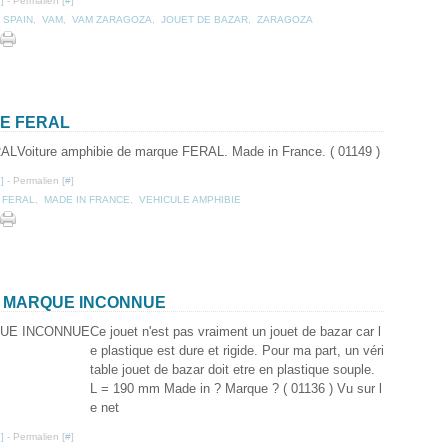
…
]
- Permalien [
#
]
 SPAIN
,
VAM
,
VAM ZARAGOZA
,
JOUET DE BAZAR
,
ZARAGOZA
UE FERAL
Voiture amphibie de marque FERAL. Made in France. ( 01149 )
…
]
- Permalien [
#
]
,
FERAL
,
MADE IN FRANCE
,
VEHICULE AMPHIBIE
E MARQUE INCONNUE
Ce jouet n'est pas vraiment un jouet de bazar car l
e plastique est dure et rigide. Pour ma part, un véri
table jouet de bazar doit etre en plastique souple.
L = 190 mm Made in ? Marque ? ( 01136 ) Vu sur l
e net
…
]
- Permalien [
#
]