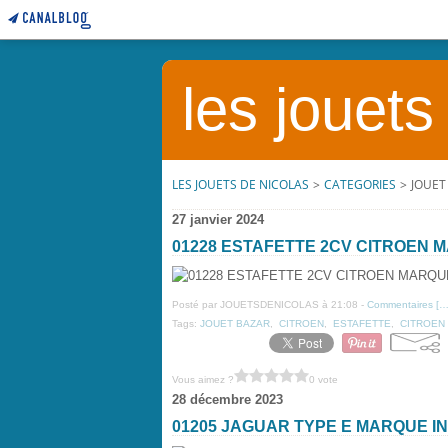
les jouets
LES JOUETS DE NICOLAS
>
CATEGORIES
>
JOUET
27 janvier 2024
01228 ESTAFETTE 2CV CITROEN
Posté par JOUETSDENICOLAS à 21:08 -
Commentaires [
Tags:
JOUET BAZAR
,
CITROEN
,
ESTAFETTE
,
CITROEN
Vous aimez ?
0 vote
28 décembre 2023
01205 JAGUAR TYPE E MARQUE 