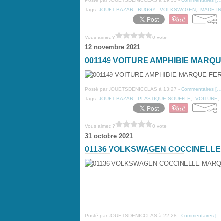
Posté par JOUETSDENICOLAS à 19:33 -
Commentaires [
Tags:
JOUET BAZAR
,
BUGGY
,
VOLKSWAGEN
,
MADE IN
Vous aimez ?
0 vote
12 novembre 2021
001149 VOITURE AMPHIBIE MARQ
Posté par JOUETSDENICOLAS à 13:27 -
Commentaires [
Tags:
JOUET BAZAR
,
PLASTIQUE SOUFFLE
,
VOITURE
Vous aimez ?
0 vote
31 octobre 2021
01136 VOLKSWAGEN COCCINELL
Posté par JOUETSDENICOLAS à 22:28 -
Commentaires [