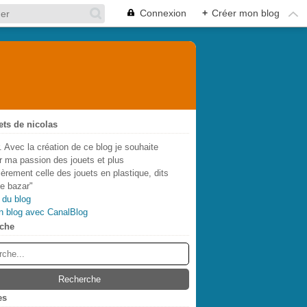
Connexion
+
Créer mon blog
ets de nicolas
. Avec la création de ce blog je souhaite
r ma passion des jouets et plus
lièrement celle des jouets en plastique, dits
de bazar"
 du blog
n blog avec CanalBlog
che
es