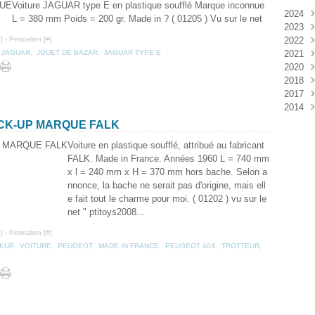
Voiture JAGUAR type E en plastique soufflé Marque inconnue
2024
L = 380 mm Poids = 200 gr. Made in ? ( 01205 ) Vu sur le net
2023
Janv
…
]
- Permalien [
#
]
2022
Déc
,
JAGUAR
,
JOUET DE BAZAR
,
JAGUAR TYPE E
2021
Janv
2020
Nov
2018
Oct
Déc
2017
Sep
Nov
Janv
2014
Aoû
Oct
Déc
Juil
Sep
Nov
Déc
ICK-UP MARQUE FALK
Juin
Aoû
Oct
Voiture en plastique soufflé, attribué au fabricant
Mai
Juil
Sep
FALK. Made in France. Années 1960 L = 740 mm
Avri
Aoû
x l = 240 mm x H = 370 mm hors bache. Selon a
Mar
Juil
nnonce, la bache ne serait pas d'origine, mais ell
Janv
Juin
e fait tout le charme pour moi. ( 01202 ) vu sur le
Mai
net " ptitoys2008...
Mar
Févr
…
]
- Permalien [
#
]
Janv
CKUP
,
VOITURE
,
PEUGEOT
,
MADE IN FRANCE
,
PEUGEOT 404
,
TROTTEUR
,