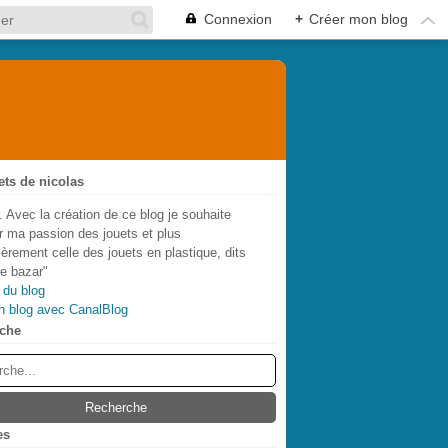
Connexion
+
Créer mon blog
ets de nicolas
. Avec la création de ce blog je souhaite
r ma passion des jouets et plus
lièrement celle des jouets en plastique, dits
de bazar"
 du blog
n blog avec CanalBlog
che
es