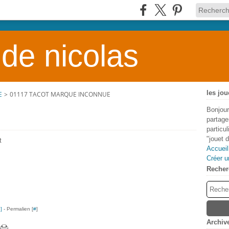
 de nicolas
les jou
E
>
01117 TACOT MARQUE INCONNUE
Bonjour
partage
particu
"jouet 
t
Accueil
Créer u
Recher
…
]
- Permalien [
#
]
Archiv