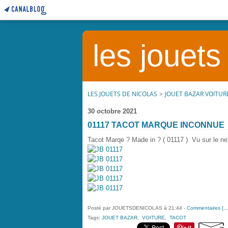
les jouets
LES JOUETS DE NICOLAS
>
JOUET BAZAR VOITUR
30 octobre 2021
01117 TACOT MARQUE INCONNUE
Tacot Marqe ? Made in ? ( 01117 ) Vu sur le ne
Posté par JOUETSDENICOLAS à 21:44 -
Commentaires [
Tags:
JOUET BAZAR
,
VOITURE
,
TACOT