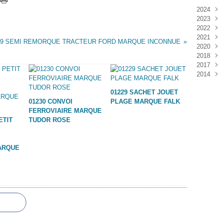
2024
2023
Janv
2022
Déc
2021
Janv
19 SEMI REMORQUE TRACTEUR FORD MARQUE INCONNUE
2020
Nov
2018
Oct
Déc
2017
Sep
Nov
Janv
2014
Aoû
Oct
Déc
Juil
Sep
Nov
Déc
01229 SACHET JOUET
Juin
Aoû
Oct
01230 CONVOI
PLAGE MARQUE FALK
Mai
Juil
Sep
FERROVIAIRE MARQUE
Avri
Aoû
ETIT
TUDOR ROSE
Mar
Juil
Janv
Juin
Mai
ARQUE
Mar
Févr
Janv