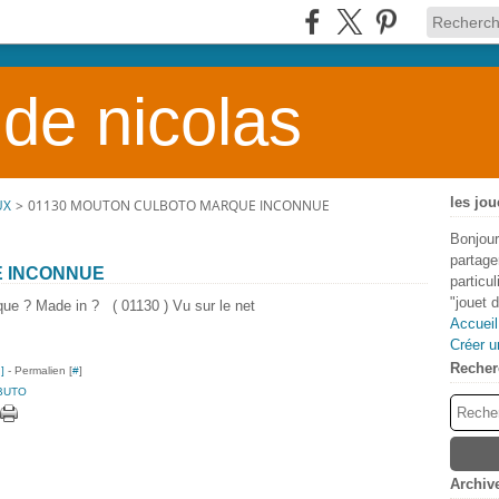
 de nicolas
les jou
UX
>
01130 MOUTON CULBOTO MARQUE INCONNUE
Bonjour
partage
E INCONNUE
particu
"jouet 
rque ? Made in ? ( 01130 ) Vu sur le net
Accueil
Créer u
Recher
…
]
- Permalien [
#
]
BUTO
Archiv