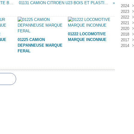
01129 PETITS CAMIONS BERTIET TR PORTE BONBONS MARQUE BICHAT
01131 CAMION CITROEN U23 BOIS ET PLASTIQUE MARQUE MONNERET
2024
2023
Janv
2022
Déc
2021
Janv
2020
Nov
R
01222 LOCOMOTIVE
2018
Oct
Déc
NUE
01225 CAMION
MARQUE INCONNUE
2017
Sep
Nov
Janv
DEPANNEUSE MARQUE
2014
Aoû
Oct
Déc
FERAL
Juil
Sep
Nov
Déc
Juin
Aoû
Oct
Mai
Juil
Sep
Avri
Aoû
Mar
Juil
Janv
Juin
Mai
Mar
Févr
Janv