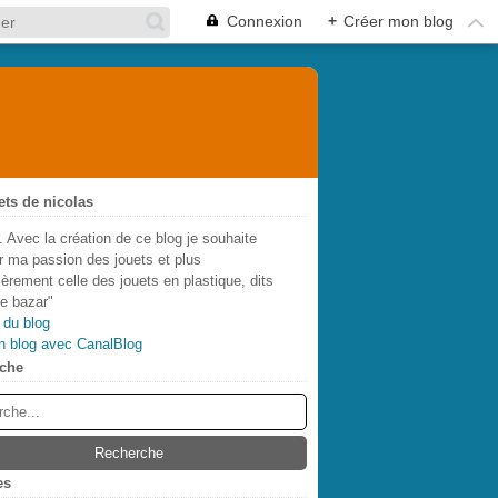
Connexion
+
Créer mon blog
ets de nicolas
. Avec la création de ce blog je souhaite
r ma passion des jouets et plus
lièrement celle des jouets en plastique, dits
de bazar"
 du blog
n blog avec CanalBlog
che
es