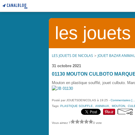
les jouets
LES JOUETS DE NICOLAS
>
JOUET BAZAR ANIMA
31 octobre 2021
01130 MOUTON CULBOTO MARQU
Mouton en plastique soufflé, jouet culbuto. Ma
Posté par JOUETSDENICOLAS à 19:25 -
Commentaires [
Tags:
PLASTIQUE SOUFFLE
,
ANIMAUX
,
MOUTON
,
CUL
Vous aimez ?
0 vote