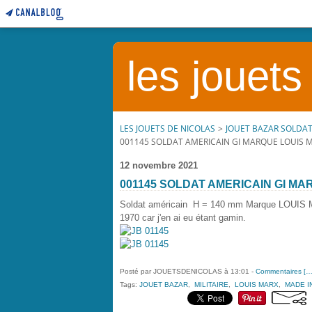
les jouets
LES JOUETS DE NICOLAS
>
JOUET BAZAR SOLDA
001145 SOLDAT AMERICAIN GI MARQUE LOUIS MA
12 novembre 2021
001145 SOLDAT AMERICAIN GI MAR
Soldat américain H = 140 mm Marque LOUIS 
1970 car j'en ai eu étant gamin.
Posté par JOUETSDENICOLAS à 13:01 -
Commentaires [
Tags:
JOUET BAZAR
,
MILITAIRE
,
LOUIS MARX
,
MADE I