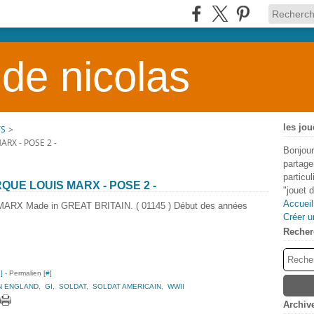
 de nicolas
les jou
TS
>
RX - POSE 2 -
Bonjour
partage
particu
QUE LOUIS MARX - POSE 2 -
"jouet 
Accueil
MARX Made in GREAT BRITAIN. ( 01145 ) Début des années
Créer u
Recher
…
]
- Permalien [
#
]
N ENGLAND
,
GI
,
SOLDAT
,
SOLDAT AMERICAIN
,
WWII
Archiv