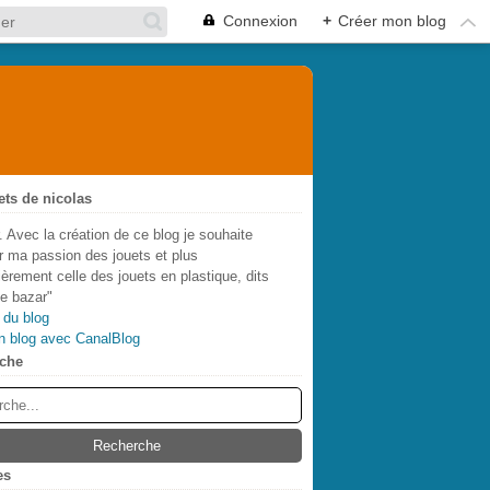
Connexion
+
Créer mon blog
ets de nicolas
. Avec la création de ce blog je souhaite
r ma passion des jouets et plus
lièrement celle des jouets en plastique, dits
de bazar"
 du blog
n blog avec CanalBlog
che
es