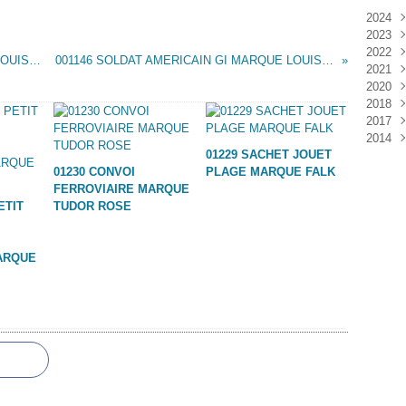
2024
2023
Janv
2022
Déc
001144 SOLDAT AMERICAIN GI MARQUE LOUIS MARX - POSE 1 -
001146 SOLDAT AMERICAIN GI MARQUE LOUIS MARX - POSE 3 -
2021
Janv
2020
Nov
2018
Oct
Déc
2017
Sep
Nov
Janv
2014
Aoû
Oct
Déc
01229 SACHET JOUET
Juil
Sep
Nov
Déc
01230 CONVOI
PLAGE MARQUE FALK
Juin
Aoû
Oct
FERROVIAIRE MARQUE
Mai
Juil
Sep
ETIT
TUDOR ROSE
Avri
Aoû
Mar
Juil
Janv
Juin
ARQUE
Mai
Mar
Févr
Janv