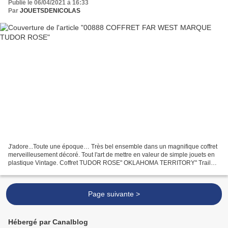
Publié le 06/04/2021 à 16:33
Par
JOUETSDENICOLAS
J'adore...Toute une époque… Très bel ensemble dans un magnifique coffret
merveilleusement décoré. Tout l'art de mettre en valeur de simple jouets en
plastique Vintage. Coffret TUDOR ROSE" OKLAHOMA TERRITORY" Trail
Set Années 1950 Made in England ( 00888...
Page suivante >
Hébergé par Canalblog