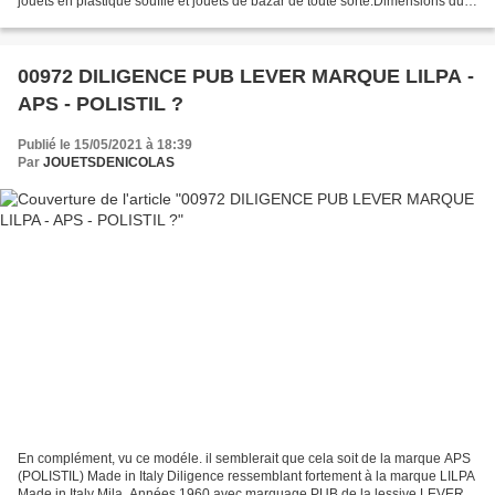
jouets en plastique soufflé et jouets de bazar de toute sorte.Dimensions du
coffret : L = 330 mm x H = 130 mm Made...
00972 DILIGENCE PUB LEVER MARQUE LILPA -
APS - POLISTIL ?
Publié le 15/05/2021 à 18:39
Par
JOUETSDENICOLAS
En complément, vu ce modéle. il semblerait que cela soit de la marque APS
(POLISTIL) Made in Italy Diligence ressemblant fortement à la marque LILPA
Made in Italy Mila. Années 1960 avec marquage PUB de la lessive LEVER