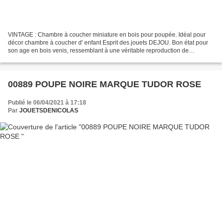
VINTAGE : Chambre à coucher miniature en bois pour poupée. Idéal pour
décor chambre à coucher d' enfant Esprit des jouets DEJOU. Bon état pour
son age en bois venis, ressemblant à une véritable reproduction de
modelisme d'un vrai mobilier.Je pense que...
00889 POUPE NOIRE MARQUE TUDOR ROSE
Publié le 06/04/2021 à 17:18
Par
JOUETSDENICOLAS