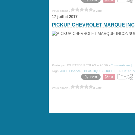
Vous aimez ?
0 vote
17 juillet 2017
PICKUP CHEVROLET MARQUE IN
Posté par JOUETSDENICOLAS à 20:56 -
Commentaires [
Tags:
JOUET BAZAR
,
PLASTIQUE SOUFFLE
,
PICKUP
,
Vous aimez ?
0 vote