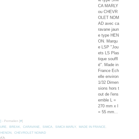
CA MARLY
ou CHEVR
OLET NOM
AD avec ca
ravane jaun
e type HEN
ON. Marqu
e LSP "Jou
ets LS Plas
tique souffl
é". Made in
France Ech
elle environ
1/32 Dimen
sions hors t
out de l'ens
emble L =
270 mm x l
= 55 mm...
…
]
- Permalien [
#
]
TURE
,
BREAK
,
CARAVANE
,
SIMCA
,
SIMCA MARLY
,
MADE IN FRANCE
,
 HENON
,
CHEVROLET NOMAD