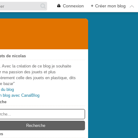
Connexion
+
Créer mon blog
ets de nicolas
. Avec la création de ce blog je souhaite
r ma passion des jouets et plus
lièrement celle des jouets en plastique, dits
de bazar"
 du blog
n blog avec CanalBlog
che
es