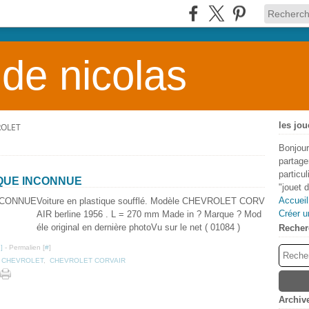
 de nicolas
les jou
ROLET
Bonjour
partage
particu
QUE INCONNUE
"jouet 
Accueil
Voiture en plastique soufflé. Modèle CHEVROLET CORV
Créer u
AIR berline 1956 . L = 270 mm Made in ? Marque ? Mod
éle original en dernière photoVu sur le net ( 01084 )
Recher
…
]
- Permalien [
#
]
,
CHEVROLET
,
CHEVROLET CORVAIR
Archiv