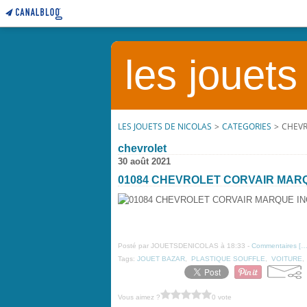
les jouets
LES JOUETS DE NICOLAS
>
CATEGORIES
>
CHEV
chevrolet
30 août 2021
01084 CHEVROLET CORVAIR MAR
Posté par JOUETSDENICOLAS à 18:33 -
Commentaires [
Tags:
JOUET BAZAR
,
PLASTIQUE SOUFFLE
,
VOITURE
Vous aimez ?
0 vote