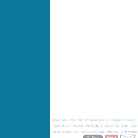
Posté par JOUETSDENICOLAS à 00:27 -
Commentaires [
Tags:
JOUET BAZAR
,
PLASTIQUE SOUFFLE
,
LSP
,
VOI
CHEVROLET
,
LS
,
LS PLASTIQUE
,
HENON
,
CARAVANE