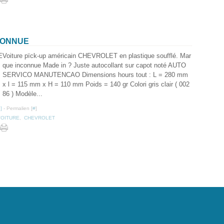
CONNUE
Voiture pïck-up américain CHEVROLET en plastique soufflé. Mar
que inconnue Made in ? Juste autocollant sur capot noté AUTO
SERVICO MANUTENCAO Dimensions hours tout : L = 280 mm
x l = 115 mm x H = 110 mm Poids = 140 gr Colori gris clair ( 002
86 ) Modèle...
…
]
- Permalien [
#
]
VOITURE
,
CHEVROLET