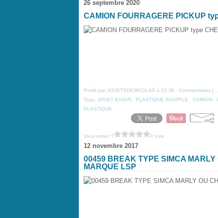
26 septembre 2020
CAMION FOURRAGERE PICKUP ty
Posté par JOUETSDENICOLAS à 22:36 -
Commentaires [
Tags:
JOUET BAZAR
,
PLASTIQUE SOUFFLE
,
CAMION
,
PLASTIQUE
Vous aimez ?
0 vote
12 novembre 2017
00459 BREAK TYPE SIMCA MARL
MARQUE LSP