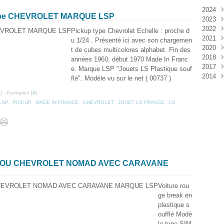
2024
pe CHEVROLET MARQUE LSP
2023
Janv
2022
Déc
Pickup type Chevrolet Echelle : proche d
2021
Janv
u 1/24 . Présenté ici avec son chargemen
2020
Nov
t de cubes multicolores alphabet. Fin des
2018
Oct
Déc
années 1960, début 1970 Made In Franc
2017
Sep
Nov
Janv
e. Marque LSP "Jouets LS Plastique souf
2014
Aoû
Oct
Déc
flé". Modéle vu sur le net ( 00737 )
Juil
Sep
Nov
Déc
…
]
- Permalien [
#
]
Juin
Aoû
Oct
LSP
,
PICKUP
,
MADE IN FRANCE
,
CHEVROLET
,
JOUET LS FRANCE
,
LS
Mai
Juil
Sep
Avri
Aoû
Mar
Juil
Janv
Juin
Mai
Mar
Févr
Y OU CHEVROLET NOMAD AVEC CARAVANE
Janv
Voiture rou
ge break en
plastique s
oufflé Modè
le type SIM