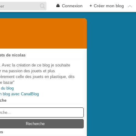
Connexion
+
Créer mon blog
ets de nicolas
. Avec la création de ce blog je souhaite
r ma passion des jouets et plus
lièrement celle des jouets en plastique, dits
de bazar"
 du blog
n blog avec CanalBlog
che
es