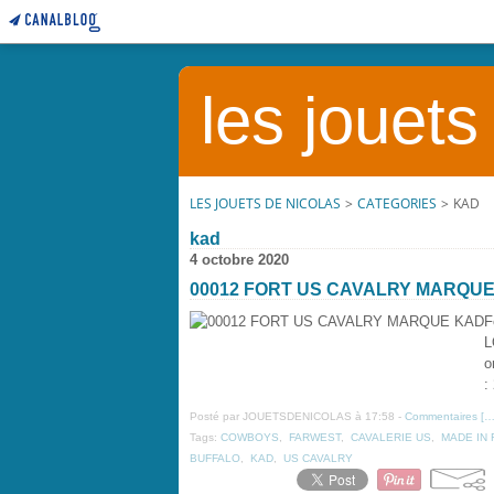
les jouets
LES JOUETS DE NICOLAS
>
CATEGORIES
>
KAD
kad
4 octobre 2020
00012 FORT US CAVALRY MARQU
F
L
o
:
Posté par JOUETSDENICOLAS à 17:58 -
Commentaires [
Tags:
COWBOYS
,
FARWEST
,
CAVALERIE US
,
MADE IN
BUFFALO
,
KAD
,
US CAVALRY