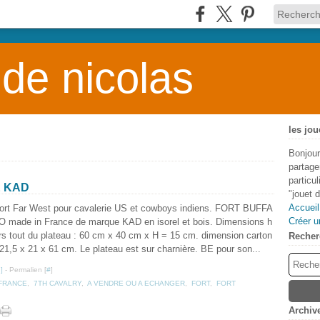
 de nicolas
les jou
Bonjour
partage
particu
E KAD
"jouet 
Accueil
ort Far West pour cavalerie US et cowboys indiens. FORT BUFFA
Créer u
O made in France de marque KAD en isorel et bois. Dimensions h
rs tout du plateau : 60 cm x 40 cm x H = 15 cm. dimension carton
Recher
 21,5 x 21 x 61 cm. Le plateau est sur charnière. BE pour son...
…
]
- Permalien [
#
]
 FRANCE
,
7TH CAVALRY
,
A VENDRE OU A ECHANGER
,
FORT
,
FORT
Archiv