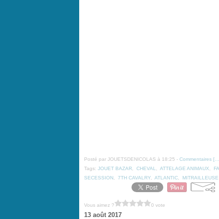
Posté par JOUETSDENICOLAS à 18:25 -
Commentaires [
Tags:
JOUET BAZAR
,
CHEVAL
,
ATTELAGE ANIMAUX
,
F
SECESSION
,
7TH CAVALRY
,
ATLANTIC
,
MITRAILLEUSE
Vous aimez ?
0 vote
13 août 2017