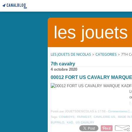
les jouets
LES JOUETS DE NICOLAS
>
CATEGORIES
>
7TH C
7th cavalry
4 octobre 2020
00012 FORT US CAVALRY MARQU
F
L
o
:
Posté par JOUETSDENICOLAS à 17:58 -
Commentaires [
Tags:
COWBOYS
,
FARWEST
,
CAVALERIE US
,
MADE IN
BUFFALO
,
KAD
,
US CAVALRY