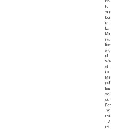
No
té
sur
boi
te :
La
Mit
rag
lier
a d
el
We
st -
La
Mit
rail
leu
se
du
Far
-W
est
- D
as