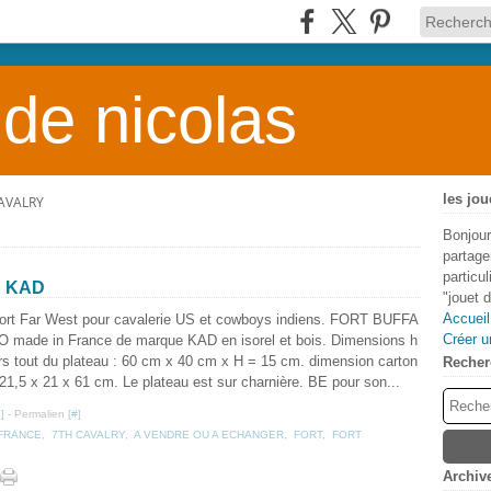
 de nicolas
les jou
AVALRY
Bonjour
partage
particu
E KAD
"jouet 
Accueil
ort Far West pour cavalerie US et cowboys indiens. FORT BUFFA
Créer u
O made in France de marque KAD en isorel et bois. Dimensions h
rs tout du plateau : 60 cm x 40 cm x H = 15 cm. dimension carton
Recher
 21,5 x 21 x 61 cm. Le plateau est sur charnière. BE pour son...
…
]
- Permalien [
#
]
 FRANCE
,
7TH CAVALRY
,
A VENDRE OU A ECHANGER
,
FORT
,
FORT
Archiv