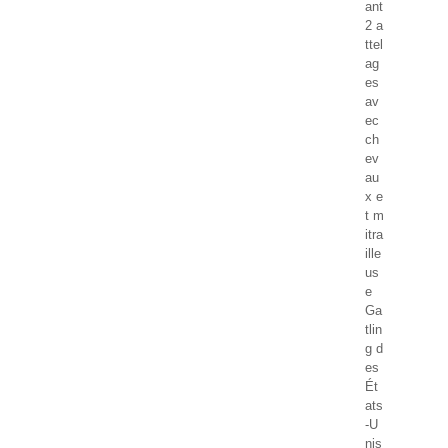
ant
2 a
ttel
ag
es
av
ec
ch
ev
au
x e
t m
itra
ille
us
e
Ga
tlin
g d
es
Ét
ats
-U
nis