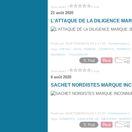
Vous aimez ?
0 vote
21 août 2020
L'ATTAQUE DE LA DILIGENCE MA
Posté par JOUETSDENICOLAS à 17:33 -
Commentaires [
Tags:
CHEVAL
,
JEAN
,
INDIENS
,
COWBOYS
,
FARWEST
GERMANY
,
7TH CAVALRY
Vous aimez ?
0 vote
8 août 2020
SACHET NORDISTES MARQUE IN
Posté par JOUETSDENICOLAS à 22:20 -
Commentaires [
Tags:
COWBOYS
,
CAVALERIE US
,
WESTERN
,
NORDIS