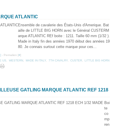
ARQUE ATLANTIC
Ensemble de cavalerie des États-Unis d'Amerique. Bat
aille de LITTLE BIG HORN avec le Général CUSTERM
arque ATLANTIC REf boite : 1211. Taille 60 mm (1/32 ).
Made in Italy fin des années 1970 début des années 19
80. Je connais surtout cette marque pour ces...
…
]
- Permalien [
#
]
E US
,
WESTERN
,
MADE IN ITALY
,
7TH CAVALRY
,
CUSTER
,
LITTLE BIG HORN
LLEUSE GATLING MARQUE ATLANTIC REF 1218
Boi
te
co
mp
ren