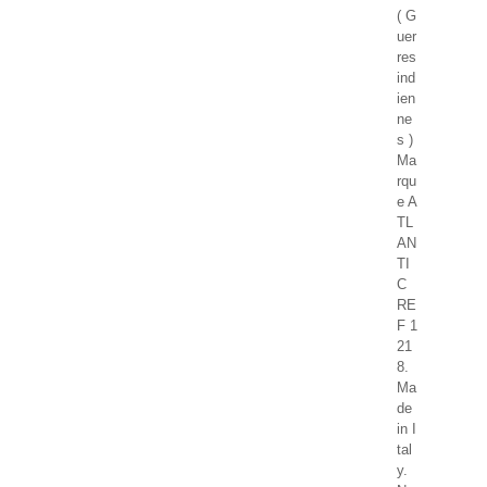
( G
uer
res
ind
ien
ne
s )
Ma
rqu
e A
TL
AN
TI
C
RE
F 1
21
8.
Ma
de
in I
tal
y.