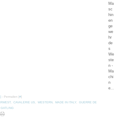
Ma
sc
hin
en
ge
we
hr
de
s
We
ste
n -
Ma
chi
n
e...
…
]
- Permalien [
#
]
ARWEST
,
CAVALERIE US
,
WESTERN
,
MADE IN ITALY
,
GUERRE DE
 GATLING