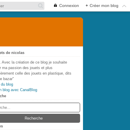
Connexion
+
Créer mon blog
ets de nicolas
. Avec la création de ce blog je souhaite
r ma passion des jouets et plus
lièrement celle des jouets en plastique, dits
de bazar"
 du blog
n blog avec CanalBlog
che
es