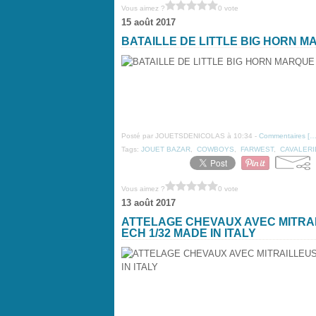
Vous aimez ?
0 vote
15 août 2017
BATAILLE DE LITTLE BIG HORN M
Posté par JOUETSDENICOLAS à 10:34 -
Commentaires [
Tags:
JOUET BAZAR
,
COWBOYS
,
FARWEST
,
CAVALERI
Vous aimez ?
0 vote
13 août 2017
ATTELAGE CHEVAUX AVEC MITRAI
ECH 1/32 MADE IN ITALY