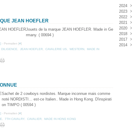
2024
2023
Janv
2022
Déc
RQUE JEAN HOEFLER
2021
Janv
2020
Nov
Jouets de la marque JEAN HOEFLER. Made in Ge
2018
Oct
Déc
rmany. ( 00694 )
2017
Sep
Nov
Janv
…
]
- Permalien [
#
]
2014
Aoû
Oct
Déc
,
DILIGENCE
,
JEAN HOEFLER
,
CAVALERIE US
,
WESTERN
,
MADE IN
Juil
Sep
Nov
Déc
Juin
Aoû
Oct
Mai
Juil
Sep
Avri
Aoû
Mar
Juil
Janv
Juin
Mai
CONNUE
Mar
Sachet de 2 cowboys nordistes. Marque inconnue mais comme
Févr
noté NORDISTI… est-ce Italien.. Made in Hong Kong. D'inspirati
Janv
on TIMPO ( 00594 )
…
]
- Permalien [
#
]
TE
,
7TH CAVALRY
,
CAVALIER
,
MADE IN HONG KONG