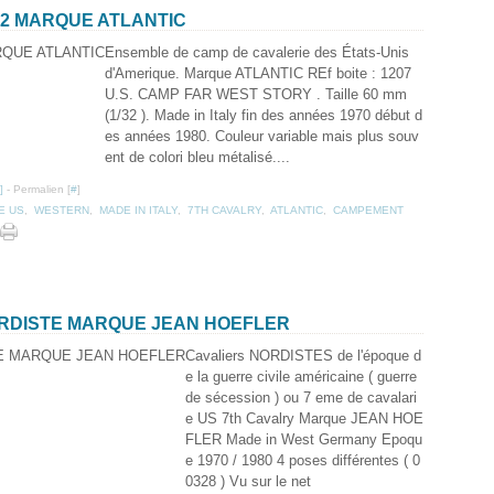
/32 MARQUE ATLANTIC
Ensemble de camp de cavalerie des États-Unis
d'Amerique. Marque ATLANTIC REf boite : 1207
U.S. CAMP FAR WEST STORY . Taille 60 mm
(1/32 ). Made in Italy fin des années 1970 début d
es années 1980. Couleur variable mais plus souv
ent de colori bleu métalisé....
]
- Permalien [
#
]
E US
,
WESTERN
,
MADE IN ITALY
,
7TH CAVALRY
,
ATLANTIC
,
CAMPEMENT
ORDISTE MARQUE JEAN HOEFLER
Cavaliers NORDISTES de l'époque d
e la guerre civile américaine ( guerre
de sécession ) ou 7 eme de cavalari
e US 7th Cavalry Marque JEAN HOE
FLER Made in West Germany Epoqu
e 1970 / 1980 4 poses différentes ( 0
0328 ) Vu sur le net