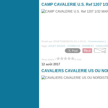
CAMP CAVALERIE U.S. Ref 1207 1
Posté par JOUETSDENICOLAS à 00:11 -
Commentaires [
…
Tags:
JOUET BAZAR
,
COWBOYS
,
FARWEST
,
CAVALERI
Vous aimez ?
0 vote
12 août 2017
CAVALIERS CAVALERIE US OU N