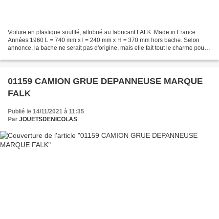
Voiture en plastique soufflé, attribué au fabricant FALK. Made in France.
Années 1960 L = 740 mm x l = 240 mm x H = 370 mm hors bache. Selon
annonce, la bache ne serait pas d'origine, mais elle fait tout le charme pour
moi. ( 01202 ) vu sur le net " ptitoys2008...
01159 CAMION GRUE DEPANNEUSE MARQUE
FALK
Publié le 14/11/2021 à 11:35
Par
JOUETSDENICOLAS