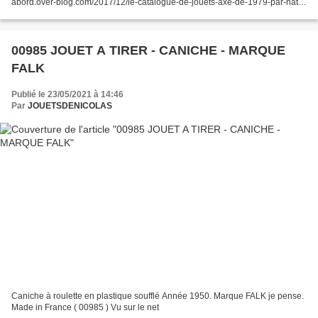
abord.over-blog.com/2017/12/le-catalogue-de-jouets-axe-de-1979-par-nath-
didile.html ( 01000 ) . Je vous...
00985 JOUET A TIRER - CANICHE - MARQUE
FALK
Publié le 23/05/2021 à 14:46
Par
JOUETSDENICOLAS
Caniche à roulette en plastique soufflé Année 1950. Marque FALK je pense.
Made in France ( 00985 ) Vu sur le net